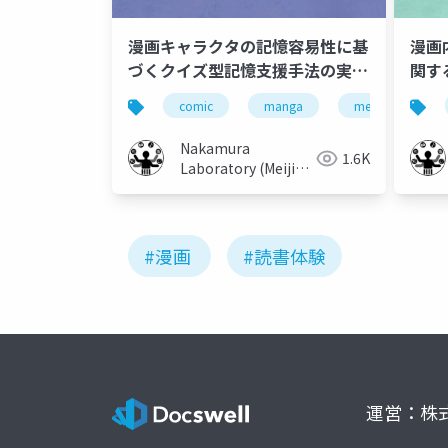
漫画キャラクタの記憶容易性に基
漫画
づくクイズ型記憶支援手法の実現
関す
と検証
comic
manga
memory
Nakamura
1.6K
Laboratory (Meiji
University)
#漫画
#読書体験
運営：株