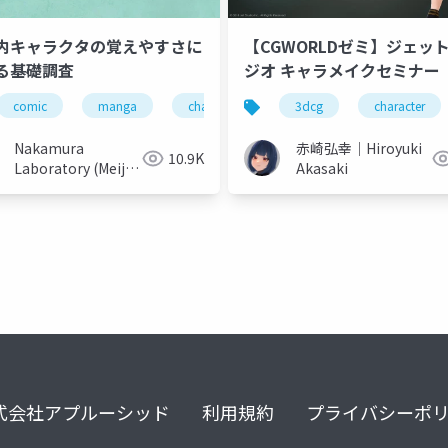
内キャラクタの覚えやすさに
【CGWORLDゼミ】ジェッ
る基礎調査
ジオ キャラメイクセミナー
character
comic
manga
quiz
reading
character
memory
3dcg
character
Nakamura
赤崎弘幸｜Hiroyuki
10.9K
Laboratory (Meiji
Akasaki
University)
式会社アプルーシッド
利用規約
プライバシーポ