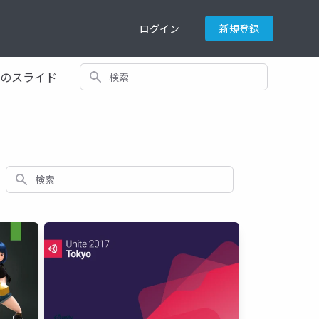
ログイン
新規登録
検索
てのスライド
検索