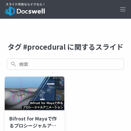
Ope
タグ #procedural に関するスライド
検索
Bifrost for Mayaで作
るプロシージャルアニ