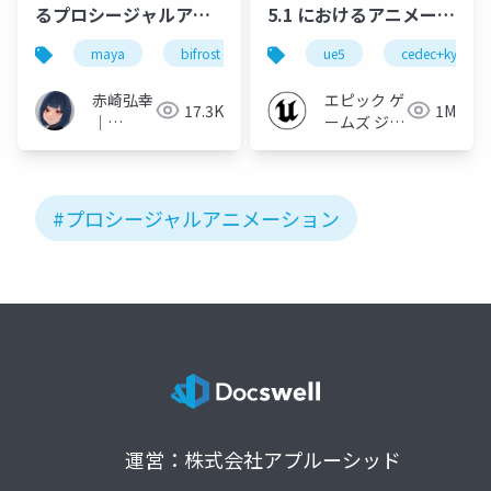
るプロシージャルアニ
5.1 におけるアニメーシ
メーション
ョンの新機能について
maya
bifrost
rigging
ue5
animation
cedec+kyushu
【CEDEC+KYUSHU
2022】
赤崎弘幸
エピック ゲ
17.3K
1M
｜
ームズ ジャ
Hiroyuki
パン
Akasaki
#プロシージャルアニメーション
運営：株式会社アプルーシッド