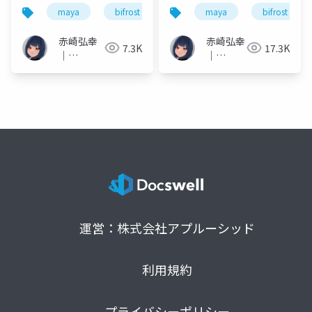
まで、作例ダイジェス
メーション
maya
bifrost
rigging
maya
animation
bifrost
ト～
赤崎弘幸
赤崎弘幸
7.3K
17.3K
｜
｜
Hiroyuki
Hiroyuki
Akasaki
Akasaki
運営：株式会社アプルーシッド
利用規約
プライバシーポリシー