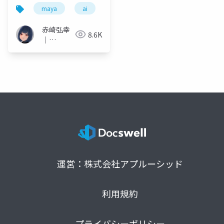
エージェントを作って
maya
ai
python
gpt4
agent
みよう！～
赤崎弘幸
8.6K
｜
Hiroyuki
Akasaki
運営：株式会社アプルーシッド
利用規約
プライバシーポリシー