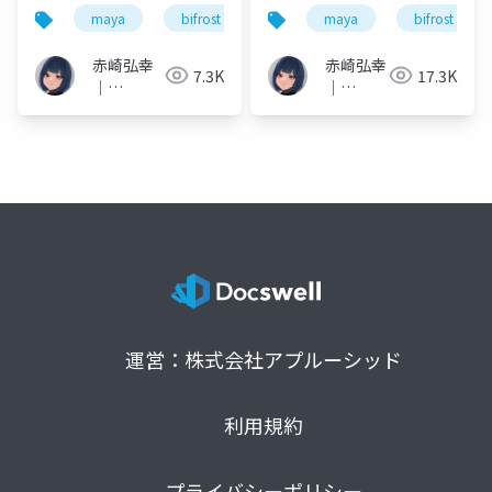
まで、作例ダイジェス
メーション
maya
bifrost
rigging
maya
animation
bifrost
ト～
赤崎弘幸
赤崎弘幸
7.3K
17.3K
｜
｜
Hiroyuki
Hiroyuki
Akasaki
Akasaki
運営：株式会社アプルーシッド
利用規約
プライバシーポリシー