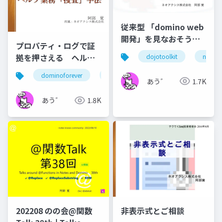
従来型 「domino web
開発」を見なおそう！
プロパティ・ログで証
201611 Notes
拠を押さえる ヘルプ
dojotoolkit
notes 
Consortium Open
業務「捜査」手法
Seminar 公開版
dominoforever
ずっとノーツ
テクてく
あう゛
1.7K
あう゛
1.8K
202208 のの会@関数
非表示式とご相談