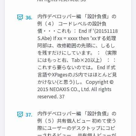
内作デベロッパー編 「設計負債」の
36.
例（４） コードレベルの設計負
債・・・これも ： End If '(20151118
S.Abe) If xx = xxxx then ’xxする処理
阿部は、改修範囲の先頭に、しるし
を残すだけにしています。 ： （実際
にはもっと右、Tab×20以上） ： ：
これすら要らないのでは。 End If 式
言語やXPagesのJS内ではほとんど見
かけない(と思う)し。 Copyright ©
2015 NEOAXIS CO., Ltd. All rights
reserved. 37
内作デベロッパー編 「設計負債」の
37.
例（５）共有個人ビュー 初めて使う
際にユーザーのデスクトップにコピ
ーされるビュー。 共有個人ビューが