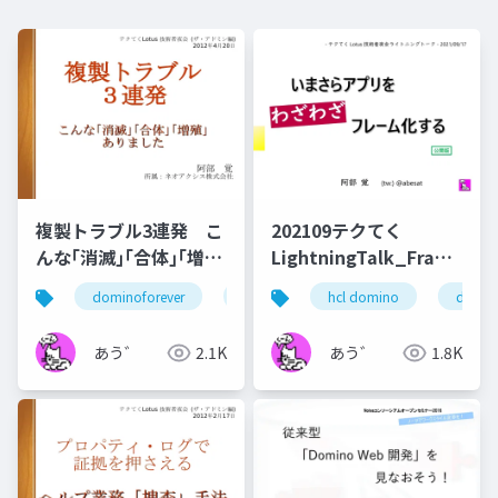
複製トラブル3連発 こ
202109テクてく
んな｢消滅｣｢合体｣｢増
LightningTalk_Frameset
殖｣ ありました
公開版
dominoforever
ずっとノーツ
hcl domino
テクてく
domin
あう゛
2.1K
あう゛
1.8K