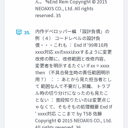
ん。 %End Rem Copyright © 2015
NEOAXIS CO., Ltd. All rights
reserved. 35
内作デベロッパー編 「設計負債」の
35.
例（４） コードレベルの設計負
債・・・これも ： End If '99年10月
xxxx対応 xxのxxxはxxするように変更
改修の際に、改修範囲と改修内容、
変更者を明示するたぐい If xx = xxxx
then （不具合発生時の責任範囲明示
用？） ： ： あとから見た担当者とし
て 範囲なんて不要だし邪魔、 トラブ
ル時の切り分けになったのも見たこ
とない ： 普段知りたいのは変更点じ
ゃなくて、そもそもの処理概要 End If
' xxxx対応 ここまで by TSB 佐藤
Copyright © 2015 NEOAXIS CO., Ltd.
All rights reserved. 36