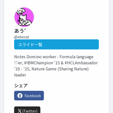
あう゛
@abesat
スライド一覧
Notes Domino worker - Formula language
♡er, #IBMChampion '15 & #HCLAmbassador
'20 - '25, Nature Game (Sharing Nature)
leader
シェア
Facebook
(Twitter)