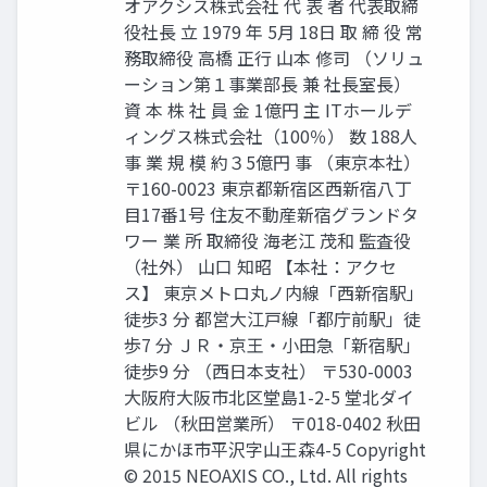
オアクシス株式会社 代 表 者 代表取締
役社長 立 1979 年 5月 18日 取 締 役 常
務取締役 高橋 正行 山本 修司 （ソリュ
ーション第１事業部長 兼 社長室長）
資 本 株 社 員 金 1億円 主 ITホールデ
ィングス株式会社（100％） 数 188人
事 業 規 模 約３5億円 事 （東京本社）
〒160-0023 東京都新宿区西新宿八丁
目17番1号 住友不動産新宿グランドタ
ワー 業 所 取締役 海老江 茂和 監査役
（社外） 山口 知昭 【本社：アクセ
ス】 東京メトロ丸ノ内線「西新宿駅」
徒歩3 分 都営大江戸線「都庁前駅」徒
歩7 分 ＪＲ・京王・小田急「新宿駅」
徒歩9 分 （西日本支社） 〒530-0003
大阪府大阪市北区堂島1-2-5 堂北ダイ
ビル （秋田営業所） 〒018-0402 秋田
県にかほ市平沢字山王森4-5 Copyright
© 2015 NEOAXIS CO., Ltd. All rights