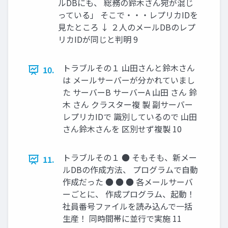
ルDBにも、 総務の鈴木さん宛が混じ
っている」 そこで・・・レプリカIDを
見たところ ↓ ２人のメールDBのレプ
リカIDが同じと判明 9
トラブルその１ 山田さんと鈴木さん
10.
は メールサーバーが分かれていまし
た サーバーB サーバーA 山田 さん 鈴
木 さん クラスター複 製 副サーバー
レプリカIDで 識別しているので 山田
さん鈴木さんを 区別せず複製 10
トラブルその１ ● そもそも、新メー
11.
ルDBの作成方法、 プログラムで自動
作成だった ● ● ● 各メールサーバ
ーごとに、 作成プログラム、起動！
社員番号ファイルを読み込んで一括
生産！ 同時間帯に並行で実施 11