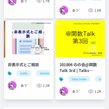
in Notes and Domino
あう゛
1.7K
あう゛
1.6K
非表示式とご相談
201806 のの会@関数
Talk 3rd | Talks
notes
domino
ノーツ
ドミノ
テ
around @Functions
lotus notes
notes 
in Notes and Domino
あう゛
1.3K
あう゛
1.2K