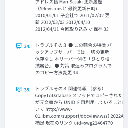
アドレス帳 Mari Sasaki 更新履歴
（$Revisionsと 最終更新日時)
2010/01/01 子会社で 2011/02/02 更
新 2012/03/03 2012/04/10
2012/04/11 今回取り込みで 保存 33
トラブルその３ ● この競合の特徴 バ
34.
ックアップサーバーでは 一切の更新
保存なし 本サーバー側の「ひとり相
撲競合」 ● 対策 取込みプログラムで
のコピー方法変更 34
トラブルその３ 関連情報 （参考）
35.
CopyToDatabase メソッドでコピーされた
が元文書から UNID を再利用していることに
いて http://www-
01.ibm.com/support/docview.wss? 2022Au
補足 現在のリンク uid=swg21464770