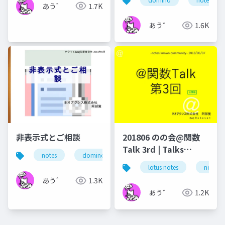
in Notes and Domino
あう゛
1.7K
あう゛
1.6K
非表示式とご相談
201806 のの会@関数
Talk 3rd | Talks
notes
domino
ノーツ
ドミノ
テ
around @Functions
lotus notes
notes 
in Notes and Domino
あう゛
1.3K
あう゛
1.2K