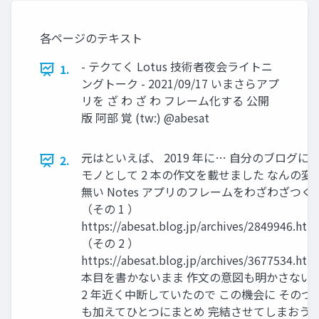
各ページのテキスト
- テクてく Lotus 技術者夜会ライトニ
1.
ングトーク - 2021/09/17 いまさらアプ
リを ざ わ ざ わ フレーム化する 公開
版 阿部 覚 (tw:) @abesat
元はといえば、 2019 年に… 自分のブログに
2.
モノとして 2 本の作文を載せました なんの変
無い Notes アプリのフレームをわざわざつく
（その 1 ）
https://abesat.blog.jp/archives/2849946.htm
（その 2 ）
https://abesat.blog.jp/archives/3677534.htm
本目を書かないまま 作文の意図も明かさない
2 年近く中断していたので この機会に そのつ
も加えてひとつにまとめ 完結させてしまおう