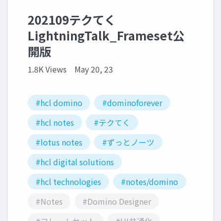
202109テクてく
LightningTalk_Frameset公
開版
1.8K Views
May 20, 23
#hcl domino
#dominoforever
#hcl notes
#テクてく
#lotus notes
#ずっとノーツ
#hcl digital solutions
#hcl technologies
#notes/domino
#Notes
#Domino Designer