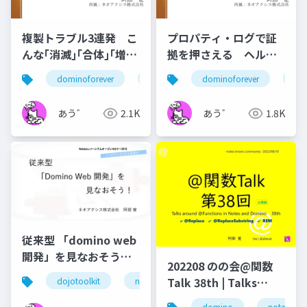
複製トラブル3連発 こ
プロパティ・ログで証
んな｢消滅｣｢合体｣｢増
拠を押さえる ヘルプ
殖｣ ありました
業務「捜査」手法
dominoforever
ずっとノーツ
dominoforever
テクてく
ず
あう゛
2.1K
あう゛
1.8K
従来型 「domino web
開発」を見なおそう！
202208 のの会@関数
201611 Notes
Talk 38th | Talks
dojotoolkit
notes domino
notes web
hc
Consortium Open
around @Functions
Seminar 公開版
domino
notes