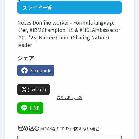
スライド一覧
Notes Domino worker - Formula language
♡er, #IBMChampion '15 & #HCLAmbassador
'20 - '25, Nature Game (Sharing Nature)
leader
シェア
Facebook
(Twitter)
またはPlayer版
LINE
埋め込む
»CMSなどでJSが使えない場合