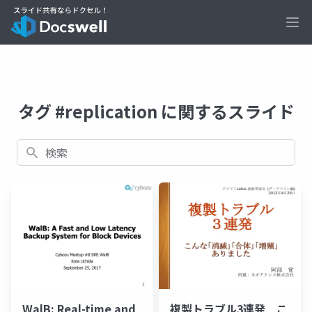
Ope
タグ #replication に関するスライド
検索
WalB: Real-time and
複製トラブル3連発 こ