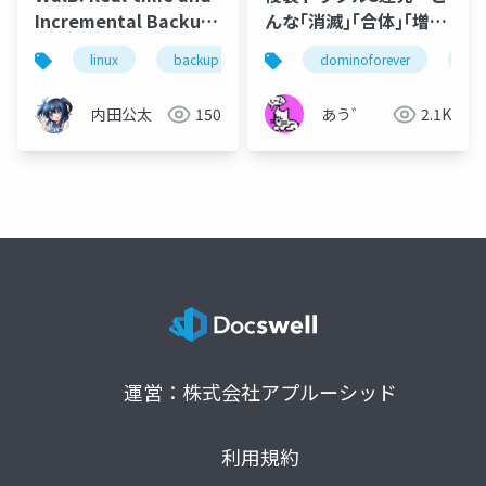
Incremental Backup
んな｢消滅｣｢合体｣｢増
System for Block
殖｣ ありました
linux
backup
driver
dominoforever
cybozu
rep
ず
Devices
内田公太
150
あう゛
2.1K
運営：株式会社アプルーシッド
利用規約