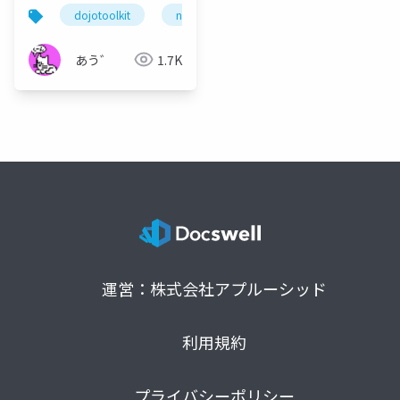
201611 Notes
dojotoolkit
notes domino
notes web
hc
Consortium Open
Seminar 公開版
あう゛
1.7K
運営：株式会社アプルーシッド
利用規約
プライバシーポリシー