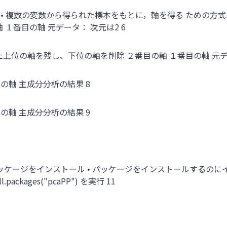
t analysis) • 複数の変数から得られた標本をもとに，軸を得る 
１番目の軸 元データ： 次元は2 6
位の軸を残し、下位の軸を削除 ２番目の軸 １番目の軸 元データ
目の軸 主成分分析の結果 8
目の軸 主成分分析の結果 9
ッケージをインストール • パッケージをインストールするのにイ
tall.packages("pcaPP") を実行 11