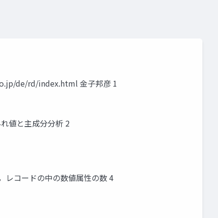
de/rd/index.html 金子邦彦 1
 外れ値と主成分分析 2
2 次元数は，レコードの中の数値属性の数 4