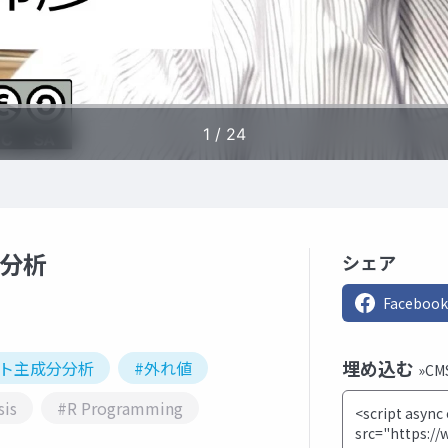
分分析
シェア
Facebook
埋め込む
スト主成分分析
#外れ値
»C
sis
#R Programming