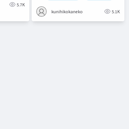
5.7K
kunihikokaneko
5.1K
ト
教師有り学習
教師無し学習
予測
クラスタリン