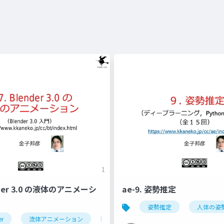
ender 3.0 の液体のアニメーシ
ae-9. 姿勢推定
姿勢推定
人体の姿
er
流体アニメーション
ドメイン
フロー
エフェ