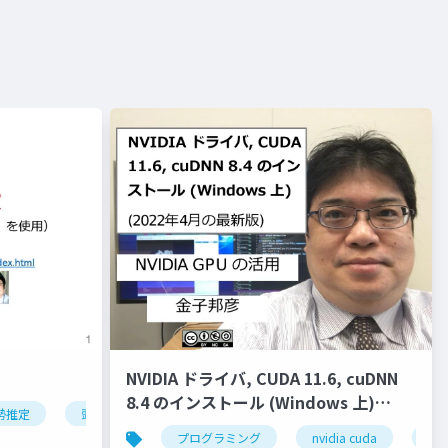
NVIDIA ドライバ, CUDA 11.6, cuDNN
8.4 のインストール (Windows 上)
勢推定
頭部の姿勢推定
オブジェクトの姿勢推定
ディープ
(2022年4月の最新版)
クター
液体
ジオメトリ
プログラミング
流入口
nvidia cuda
ベイク
nvi