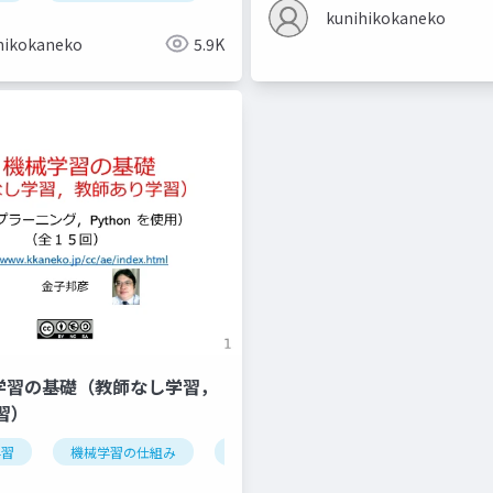
kunihikokaneko
hikokaneko
5.9K
機械学習の基礎（教師なし学習，
習）
学習
データの種類
機械学習の仕組み
オープンデータ
学習
検証
情報化社会
iris データセッ