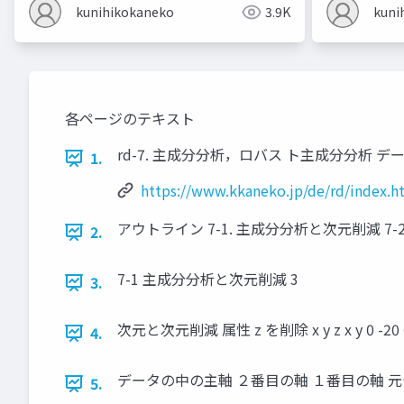
kunihikokaneko
3.9K
kuni
各ページのテキスト
rd-7. 主成分分析，ロバス ト主成分分析 データサイエ
1.
https://www.kkaneko.jp/de/rd/index.h
アウトライン 7-1. 主成分分析と次元削減 7-
2.
7-1 主成分分析と次元削減 3
3.
次元と次元削減 属性 z を削除 x y z x y 0 
4.
データの中の主軸 ２番目の軸 １番目の軸 元デ
5.