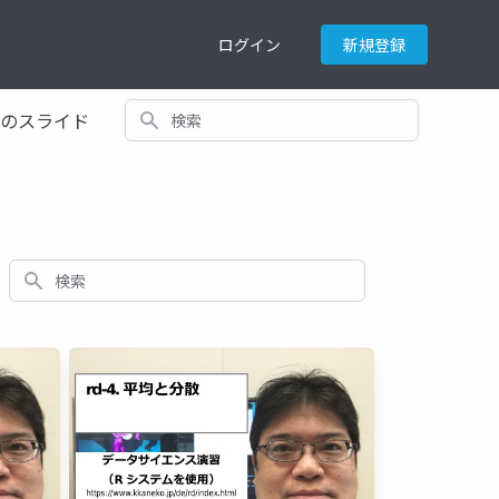
ログイン
新規登録
検索
てのスライド
検索