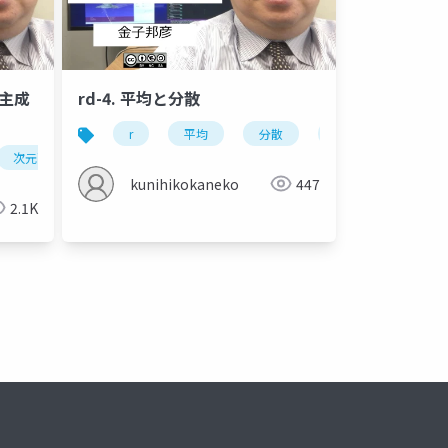
ト主成
rd-4. 平均と分散
r
平均
分散
母平均
母分
次元削減
ロバスト主成分分析
外れ値
kunihikokaneko
447
2.1K