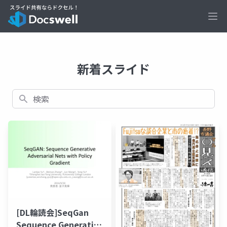
Ope
新着スライド
検索
[DL輪読会]SeqGan
Sequence Generative