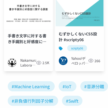
むずかしくないCSS設
手書き文字に対する書
計 #scripty06
き手識別と好感度に関
する調査
scripty06
Yahoo!デ
Nakamura
266
2.5K
ベロッパー
Laboratory
ネットワー
(Meiji
ク
University)
#Machine Learning
#IoT
#音源分離
#非負値行列因子分解
#Swift