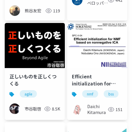
442
ベロッパー
ネットワー
熊谷友宏
119
ク
正しいものを正しくつ
Efficient
くる
initialization for
nonnegative matrix
agile
nmf
bss
in
factorization based
on nonnegative
Daichi
市谷聡啓
8.5K
151
independent
Kitamura
component analysis