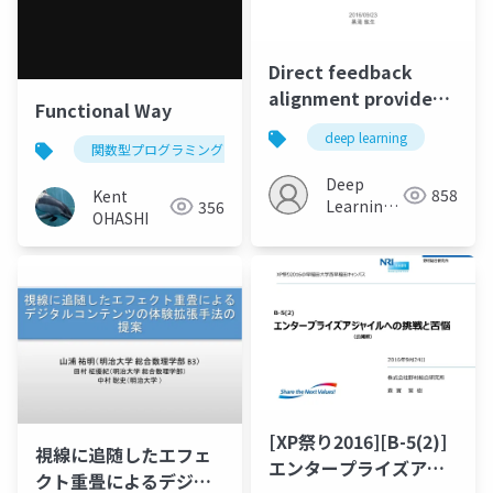
Direct feedback
alignment provides
Functional Way
learning in Deep
deep learning
Neural Networks
関数型プログラミング
python
haskell
cl
Deep
858
Kent
Learning
356
OHASHI
JP
[XP祭り2016][B-5(2)]
視線に追随したエフェ
エンタープライズアジ
クト重畳によるデジタ