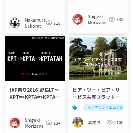
ャイルへの挑戦と苦悩
ルコンテンツの体験拡
（公開版）
張手法の提案
Shigeki
538
Nakamura
Morizane
718
Laboratory
(Meiji
University)
[XP祭り2016]野良LT～
ピア・ツー・ピア・サ
KPT=>KPTA=>KPTATAH
ービス共有プラットフ
～
ォーム
シェアリングエコノミー
Shigeki
高橋浩
>100
134
Morizane