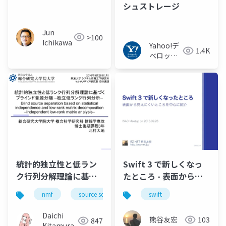
シュストレージ
Jun
>100
Ichikawa
Yahoo!デ
1.4K
ベロッパ
ーネット
ワーク
統計的独立性と低ラン
Swift 3 で新しくなっ
ク行列分解理論に基づ
たところ - 表面から見
くブラインド音源分離
えにくいところを中心
nmf
source separation
swift
music
bss
–独立低ランク行列分
に紹介 #ISAOcorp
析– Blind source
Daichi
熊谷友宏
103
847
separation based on
Kitamura