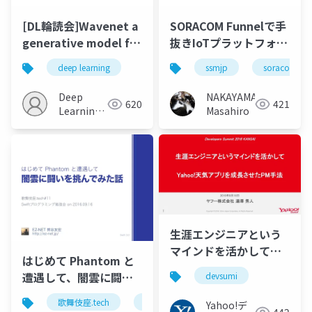
[DL輪読会]Wavenet a
SORACOM Funnelで手
generative model for
抜きIoTプラットフォー
raw audio
ム #ssmjp
deep learning
ssmjp
soracom
Deep
NAKAYAMA
620
421
Learning
Masahiro
JP
生涯エンジニアという
マインドを活かして
はじめて Phantom と
Yahoo!天気アプリを成
遭遇して、闇雲に闘い
devsumi
長させたPM手法
を挑んでみた話
#devsumi
歌舞伎座.tech
swift
Yahoo!デ
#kbkz_tech