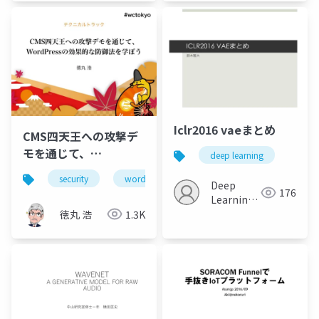
Iclr2016 vaeまとめ
CMS四天王への攻撃デ
モを通じて、
deep learning
WordPressの効果的な
security
wordpress
Deep
防御法を学ぼう
176
Learning
JP
徳丸 浩
1.3K