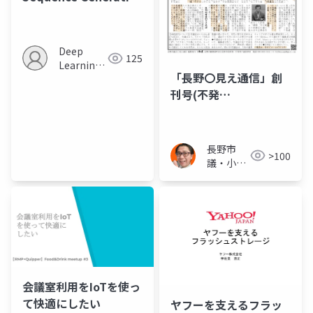
Adversarial Nets
with Policy Gradient
Deep
125
Learning
「長野〇見え通信」創
JP
刊号(不発
行)2016.09. 指名停止
企業と直前に駆け込み
随意契約 ほか
長野市
>100
議・小泉
一真(スー
パー無所
属)
会議室利用をIoTを使っ
て快適にしたい
ヤフーを支えるフラッ