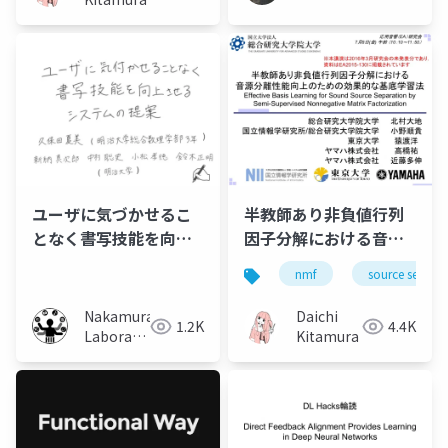
statistical
independence and
low-rank matrix
decomposition –
Independent low-
rank matrix analysis–
ユーザに気づかせるこ
半教師あり非負値行列
となく書写技能を向上
因子分解における音源
させるシステムの提案
分離性能向上のための
nmf
source separa
効果的な基底学習法
Nakamura
Daichi
1.2K
4.4K
Laboratory
Kitamura
(Meiji
University)