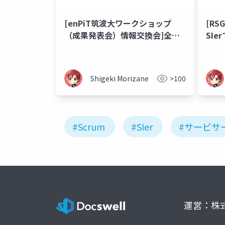
[enPiT筑波大ワークショップ
[RS
（成果発表会）情報交換会]全部
SI
スクラム！～SIerで大切だったこ
ーで
と、サービサーで大切だったこと
～
Shigeki Morizane
>100
#Scrum
#SIer
#サービサ
運営：株