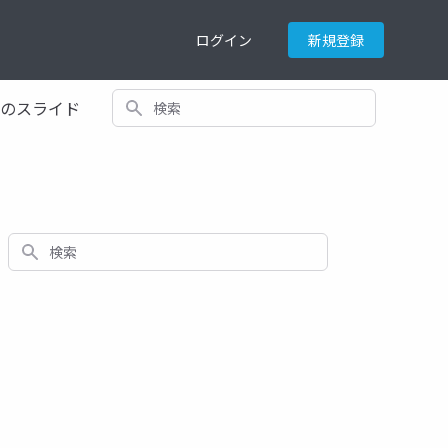
ログイン
新規登録
検索
てのスライド
検索