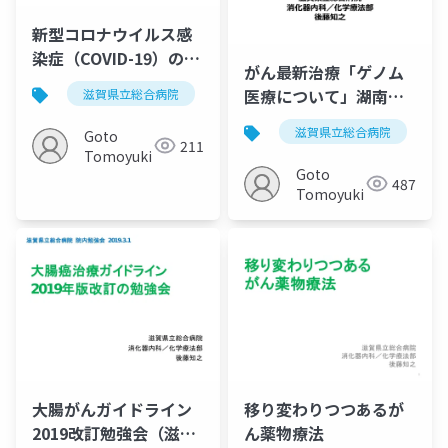
新型コロナウイルス感
染症（COVID-19）の流
がん最新治療「ゲノム
行期における外来化学
医療について」湖南が
滋賀県立総合病院
がん薬物療法
化学療法
療法の指針 20200413
ん診療ネットワーク
滋賀県立総合病院
Goto
20190711
211
Tomoyuki
Goto
487
Tomoyuki
大腸がんガイドライン
移り変わりつつあるが
2019改訂勉強会（滋賀
ん薬物療法