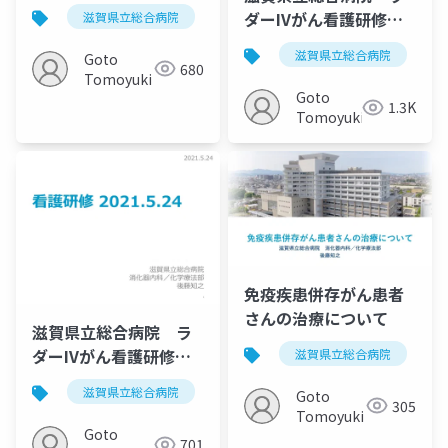
20230126
ダーIVがん看護研修
滋賀県立総合病院
がん薬物療法
腫瘍内科
20211004
滋賀県立総合病院
Goto
680
Tomoyuki
Goto
1.3K
Tomoyuki
免疫疾患併存がん患者
さんの治療について
滋賀県立総合病院 ラ
ダーIVがん看護研修
滋賀県立総合病院
20210524
滋賀県立総合病院
化学療法
がん薬物療法
Goto
305
Tomoyuki
Goto
701