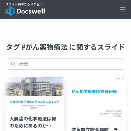
Ope
タグ #がん薬物療法 に関するスライド
検索
大腸癌の化学療法は何
のためにあるのか
滋賀県立総合病院 ラ