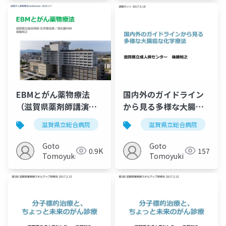
EBMとがん薬物療法
国内外のガイドライン
（滋賀県薬剤師講演）
から見る多様な大腸癌
20180307
化学療法（湖南がん診
滋賀県立総合病院
がん薬物療法
滋賀県立総合病院
化学療法
療ネットワーク講演）
20170518
Goto
Goto
0.9K
157
Tomoyuki
Tomoyuki