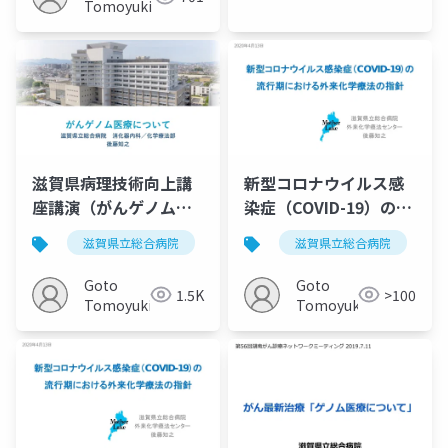
Tomoyuki
滋賀県病理技術向上講
新型コロナウイルス感
座講演（がんゲノム医
染症（COVID-19）の流
療について）20210130
行期における外来化学
滋賀県立総合病院
がん薬物療法
滋賀県立総合病院
がんゲノム医療
療法の指針
Goto
Goto
1.5K
>100
Tomoyuki
Tomoyuki