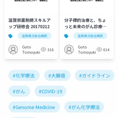
滋賀県薬剤師スキルア
分子標的治療と、ちょ
ップ研修会 20170212
っと未来のがん診療
（滋賀県薬剤師スキル
滋賀県立総合病院
化学療法
滋賀県立総合病院
がん薬物療法
アップ研修会）
20170212
Goto
Goto
316
614
Tomoyuki
Tomoyuki
#化学療法
#大腸癌
#ガイドライン
#がん
#COVID-19
#Genome Medicine
#がん化学療法