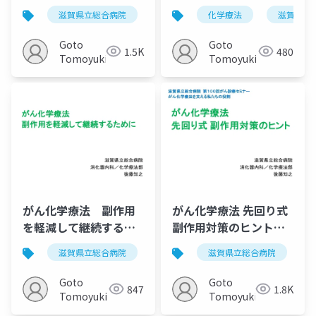
県立総合病院）
滋賀県立総合病院
がん薬物療法
化学療法
化学療法
滋賀県立
20190227
Goto
Goto
1.5K
480
Tomoyuki
Tomoyuki
がん化学療法 副作用
がん化学療法 先回り式
を軽減して継続するた
副作用対策のヒント
めに（滋賀県立総合病
（滋賀県立総合病院が
滋賀県立総合病院
がん薬物療法
滋賀県立総合病院
化学療法
院まなびや2018）
ん診療セミナー）
20180524
Goto
Goto
847
1.8K
Tomoyuki
Tomoyuki