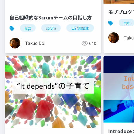
モブプログラ
自己組織的なScrumチームの目指し方
rsgt
rsgt
scrum
自己組織化
Taku
Takuo Doi
640
Introduce