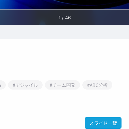
m
#アジャイル
#チーム開発
#ABC分析
スライド一覧