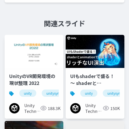
関連スライド
UnityのVR開発環境の
UIもshaderで盛る！
現状整理 2022
〜 shaderと
animationで作るリッ
unity
unitysync
unity
unitysync
チなUI演出
Unity
Unity
188.3K
150K
Technologies
Technologies
Japan
Japan