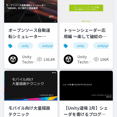
オープンソース自動運
トゥーンシェーダー応
転シミュレーター
用編 ～楽して破綻のな
「AWSIM」のご紹介と
いアウトラインを目指
unity
unitysync
unity
unitysync
実装事例
して～
Unity
Unity
136.8K
106K
Technologies
Technologies
Japan
Japan
モバイル向け大量描画
【Unity道場 2月】シェ
テクニック
ーダを書けるプログラ