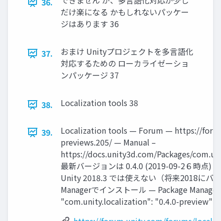
できません が、多言語化対応が少し
36.
だけ楽になる かもしれないパッケー
ジはあります 36
おまけ Unityプロジェクトを多言語化
37.
対応するための ローカライゼーショ
ンパッケージ 37
Localization tools 38
38.
Localization tools — Forum — https://foru
39.
previews.205/ — Manual –
https://docs.unity3d.com/Packages/
com.uni
最新バージョンは 0.4.0 (2019-09-2６時点) — 
Unity 2018.3 では使えない（将来2018に
Managerでインストール — Package Man
"com.unity.localization": "0.4.0-preview" 3