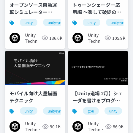
オープンソース自動運
トゥーンシェーダー応
転シミュレーター
用編 ～楽して破綻のな
「AWSIM」のご紹介と
いアウトラインを目指
unity
unitysync
unity
unitysync
実装事例
して～
Unity
Unity
136.6K
105.9K
Technologies
Technologies
Japan
Japan
モバイル向け大量描画
【Unity道場 2月】シェ
テクニック
ーダを書けるプログラ
マになろう
unity
unitysync
gpu
unity
Unity
Unity
90.1K
86.9K
Technologies
Technologies