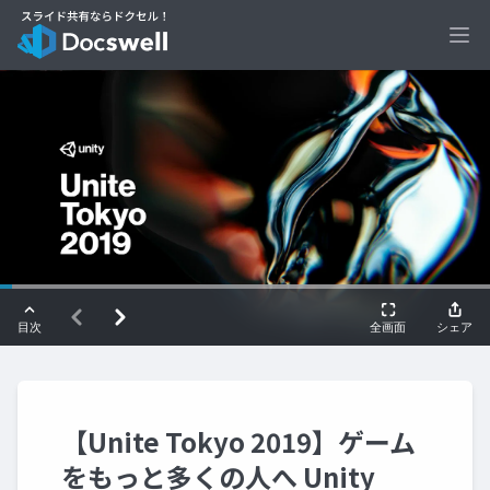
Ope
【Unite Tokyo 2019】ゲーム
をもっと多くの人へ Unity