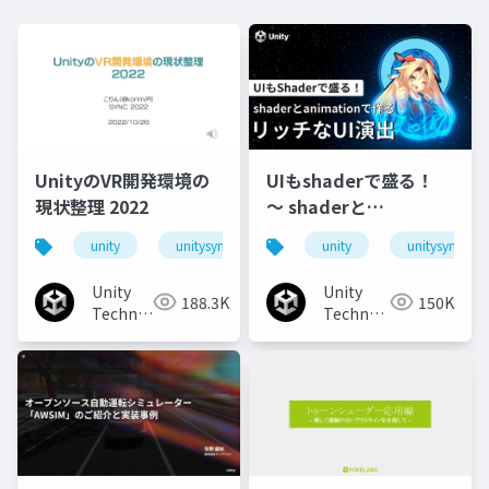
UnityのVR開発環境の
UIもshaderで盛る！
現状整理 2022
〜 shaderと
animationで作るリッ
unity
unitysync
unity
unitysync
チなUI演出
Unity
Unity
188.3K
150K
Technologies
Technologies
Japan
Japan