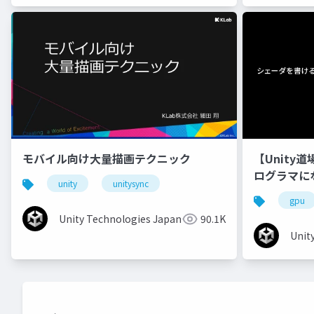
モバイル向け大量描画テクニック
【Unity
ログラマに
unity
unitysync
gpu
Unity Technologies Japan
90.1K
Unit