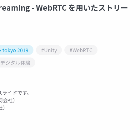
 Streaming - WebRTC を用いたストリー
e tokyo 2019
#Unity
#WebRTC
#デジタル体験
の講演スライドです。
同会社）
社）