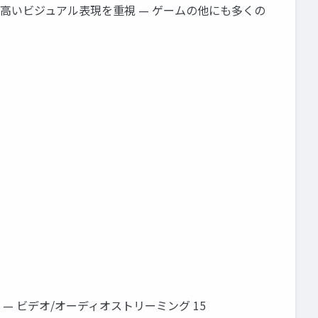
て公開 — 忠実度の高いビジュアル表現を重視 — ゲームの他にも多くの
信 — ビデオ/オーディオストリーミング 15