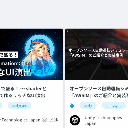
erで盛る！ 〜 shaderと
オープンソース自動運転シ
onで作るリッチなUI演出
「AWSIM」のご紹介と実装
unitysync
unity
unitysync
Unity Technologies
y Technologies Japan
150K
Japan