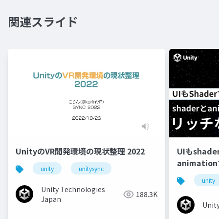
関連スライド
UnityのVR開発環境の現状整理 2022
UIもshad
animati
unity
unitysync
unity
Unity Technologies
188.3K
Japan
Unit