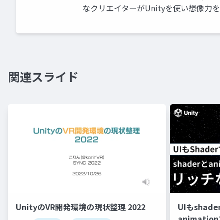
なクリエイターがUnityを使い想像力
関連スライド
UnityのVR開発環境の現状整理 2022
UIもshad
animati