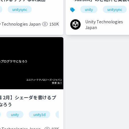
unitysync
unity
unitysync
Unity Technologies
y Technologies Japan
150K
Japan
道場 2月】シェーダを書けるプ
なろう
unity
unity3d
shader
unity道場
unitydoj