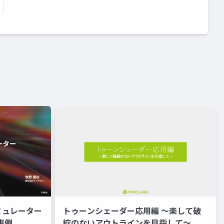
ミュレーター
トゥーンシェーダー応用編 ～楽して破
事例
綻のないアウトラインを目指して～