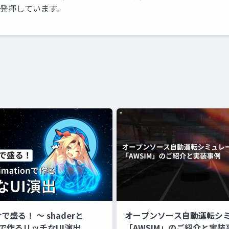
を発揮しています。
erで盛る！ 〜 shaderと
オープンソース自動運転シ
onで作るリッチなUI演出
「AWSIM」のご紹介と実装