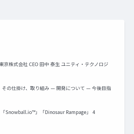
株式会社 CEO 田中 泰生 ユニティ・テクノロジ
その仕掛け、取り組み — 開発について — 今後目指
wball.io™」「Dinosaur Rampage」 4