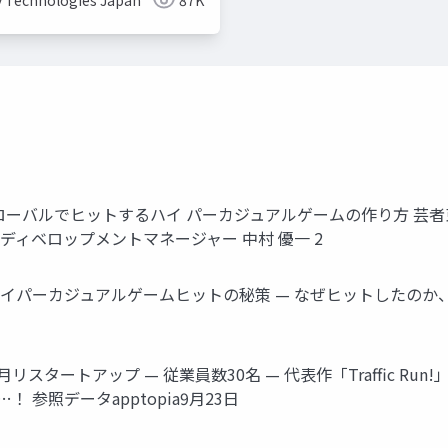
y Technologies Japan
87K
ーバルでヒットするハイ パーカジュアルゲームの作り方 芸者東京
ネスディベロップメントマネージャー 中村 優一 2
ハイパーカジュアルゲームヒットの秘策 — なぜヒットしたのか、
タートアップ — 従業員数30名 — 代表作「Traffic Run!」「Sno
に…！ 参照データapptopia9月23日