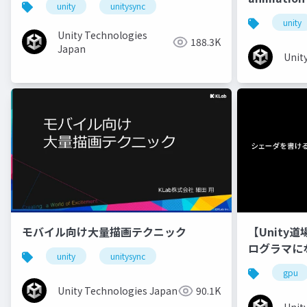
unity
unitysync
unity
Unity Technologies
188.3K
Japan
Unit
モバイル向け大量描画テクニック
【Unity
ログラマに
unity
unitysync
gpu
Unity Technologies Japan
90.1K