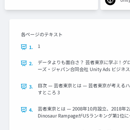
Unit
各ページのテキスト
1
1.
データよりも面白さ？ 芸者東京に学ぶ！グロ
2.
ーズ・ジャパン合同会社 Unity Ads ビジ
目次 — 芸者東京とは — 芸者東京が考える
3.
すところ 3
芸者東京とは — 2008年10月設立、2018年2月リス
4.
Dinosaur RampageがUSランキング第1位