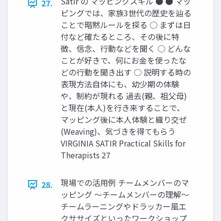
Satir の マッピングスキル ● ● マッ
27.
ピングでは、家族3世代の歴史を辿る
ことで暗黙ルールを探る ○ まずは日
付など確たるところ、その後に特
徴、信念、行動などを聞く ○ どんな
ことが好きで、何にお金を使ったな
どの行動を聞き出す ○ 説明する時の
表現方法自体にも、幼少期の体験
や、制約が現れる 過去(親、祖父母)
と現在(本人)を行き来することで、
マッピング後に本人体験と織り交ぜ
(Weaving)、気づきを得てもらう
VIRGINIA SATIR Practical Skills for
Therapists 27
現場での活用例 チームメンバーのマ
28.
ッピング 〜チームメンバーの理解〜
チームラーニングやドラッカー風エ
クササイズといったワークショップ