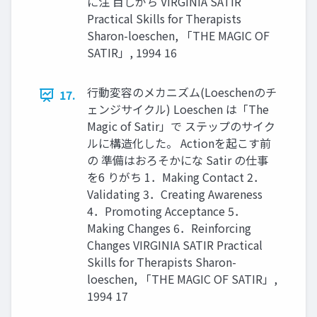
に注 目しがち VIRGINIA SATIR
Practical Skills for Therapists
Sharon-loeschen, 「THE MAGIC OF
SATIR」, 1994 16
行動変容のメカニズム(Loeschenのチ
17.
ェンジサイクル) Loeschen は「The
Magic of Satir」で ステップのサイク
ルに構造化した。 Actionを起こす前
の 準備はおろそかにな Satir の仕事
を6 りがち 1．Making Contact 2．
Validating 3．Creating Awareness
4．Promoting Acceptance 5．
Making Changes 6．Reinforcing
Changes VIRGINIA SATIR Practical
Skills for Therapists Sharon-
loeschen, 「THE MAGIC OF SATIR」,
1994 17