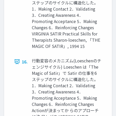
ステップのサイクルに構造化した。
1．Making Contact 2．Validating
3．Creating Awareness 4．
Promoting Acceptance 5．Making
Changes 6．Reinforcing Changes
VIRGINIA SATIR Practical Skills for
Therapists Sharon-loeschen, 「THE
MAGIC OF SATIR」, 1994 15
行動変容のメカニズム(Loeschenのチ
16.
ェンジサイクル) Loeschen は「The
Magic of Satir」で Satir の仕事を6
ステップのサイクルに構造化した。
1．Making Contact 2．Validating
3．Creating Awareness 4．
Promoting Acceptance 5．Making
Changes 6．Reinforcing Changes
Actionが決まってか らのアプローチ