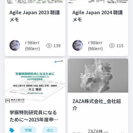
Agile Japan 2023 聴講
Agile Japan 2024 聴講
メモ
メモ
r 98lerr
r 98lerr
139
115
(98lerr)
(98lerr)
ZAZA株式会社_会社紹
介
学振特別研究員になる
ために～2025年度申請
版
学振
dc1
dc2
jsps
pd
ZAZA株