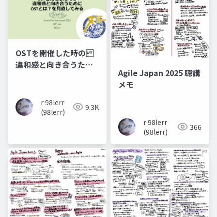
OSTを開催した時の
違和感と向き合うため
Agile Japan 2025 聴講
に OSTとは？を見直
メモ
してみる
r 98lerr
9.3K
(98lerr)
r 98lerr
366
(98lerr)