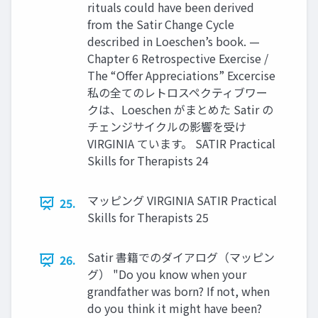
rituals could have been derived
from the Satir Change Cycle
described in Loeschen’s book. —
Chapter 6 Retrospective Exercise /
The “Offer Appreciations” Excercise
私の全てのレトロスペクティブワー
クは、Loeschen がまとめた Satir の
チェンジサイクルの影響を受け
VIRGINIA ています。 SATIR Practical
Skills for Therapists 24
マッピング VIRGINIA SATIR Practical
25.
Skills for Therapists 25
Satir 書籍でのダイアログ（マッピン
26.
グ） "Do you know when your
grandfather was born? If not, when
do you think it might have been?