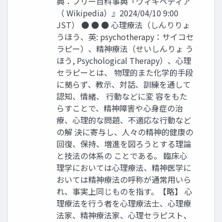
典：フリー百科事典『ウィキペディア
（ Wikipedia）』2024/04/10 9:00
JST） ● ● ● 心理療法（しんりりょ
うほう、英: psychotherapy：サイコセ
ラピー）、精神療法（せいしんりょ う
ほう, Psychological Therapy）、心理
セラピーとは、 物理的また化学的手段
に拠らず、教示、対話、訓練を通して
認知、情緒、 行動などに変 容をもた
らすことで、精神障害や心身症の治
療、心理的な問題、不適応な行動など
の解 決に寄与し、人々の精神的健康の
回復、保持、増進を図ろうとする理論
と技法の体系の ことである。 臨床心
理学においては心理療法、精神医学に
おいては精神療法の呼称が通常用いら
れ、事実上同じものを指す。【略】 心
理療法を行う者を心理療法士、心理療
法家、精神療法家、心理セラピスト、