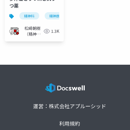
つ薬
精神科
精神医学
うつ病
抗うつ薬
松崎朝樹
1.3K
（精神科
医）
運営：株式会社アプルーシッド
利用規約