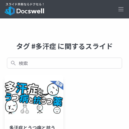
Ope
タグ #多汗症 に関するスライド
検索
多汗症とうつ病と抗う