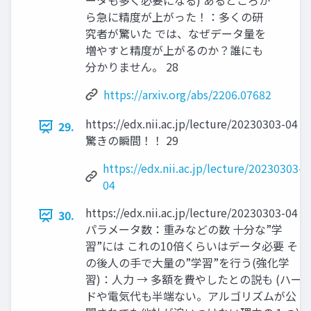
ータも多く必要になる) あるところか
ら急に精度が上がった！：多くの研
究者が驚いた では、なぜデータ量を
増やすと精度が上がるのか？誰にも
分かりません。 28
https://arxiv.org/abs/2206.07682
https://edx.nii.ac.jp/lecture/20230303-04
29.
驚きの瞬間！！ 29
https://edx.nii.ac.jp/lecture/20230303-
04
https://edx.nii.ac.jp/lecture/20230303-04
30.
パラメータ数：重みなどの数 十分な”学
習”には これの10倍くらいはデータ必要 そ
の後人の手で大量の”学習”を行う(強化学
習)：人力 → 多額を費やしたとの説も (ハー
ドや電気代も半端ない。アルゴリズムが公