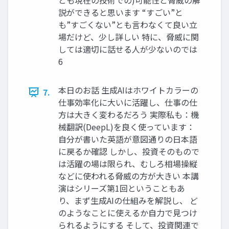
とも現在の技術での)可能性と脅威の解
説ができると思います “すごい”と
も”すごくない”とも言わなくて良い立
場だけど、少し詳しい 特に、脅威に関
しては適切に話せる人が少ないのでは
6
本日のお話 生成AIはホワイトカラーの
7.
仕事効率化に大いに活躍し、仕事の仕
方は大きく変わるだろう 実際私も：機
械翻訳(DeepL)を良く使っています：
自分が書いた英語が意図通りの日本語
に戻るか確認 しかし、投資そのもので
は活躍の場は限られ、むしろ相場操縦
などに使われる脅威の方が大きい 本講
演はシリーズ第1回ということもあ
り、まず生成AIの仕組みを解説し、 ど
のようなことに使えるか自力で見つけ
られるようにする そして、投資関連で