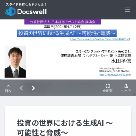
Ope
投資の世界における生成AI ～
可能性と脅威～