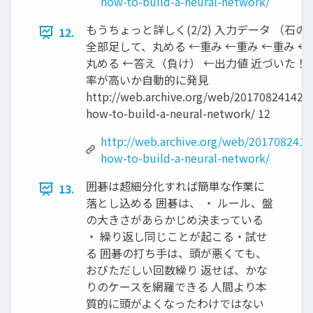
how-to-build-a-neural-network/
もうちょっと詳しく(2/2) 入力データ （石
12.
全部足して、丸める ←重み ←重み ←重み ←
丸める ←答え（負け） ←出力値 近づいた
率が高いか自動的に発見
http://web.archive.org/web/2017082414280
how-to-build-a-neural-network/ 12
http://web.archive.org/web/2017082414
how-to-build-a-neural-network/
囲碁は超細分化すれば簡単な作業に
13.
落とし込める 囲碁は、 ・ ルール、盤
の大きさがあらかじめ決まっている
・ 繰り返し同じことが起こる・試せ
る 囲碁の打ち手は、頭が悪くても、
おびただしい回数繰り 返せば、かな
りのケースを網羅できる 人間より本
質的に頭がよくなったわけではない