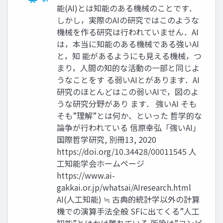
能(AI)とは知能のある機械のことです．
しかし，実際のAIの研究ではこのような
機械を作る研究は行われていません．AI
は，本当に知能のある機械である強いAI
と，知 能があるようにも見える機械，つ
まり，人間の知的な活動の一部と同じよ
うなことをす る弱いAIとがあります．AI
研究のほとんどはこの弱いAIで，図のよ
うな研究分野があり ます． 強いAI そも
そも”理解”とは何か、といった 哲学的な
論争が行われている 信原幸弘「強いAI」
国際哲学研究, 別冊13, 2020
https://doi.org/10.34428/00011545 人
工知能学会ホームページ
https://www.ai-
gakkai.or.jp/whatsai/AIresearch.html
AI(人工知能) ≒ 古典的統計学以外の計算
機での演算手法全般 SFに出てくる”人工