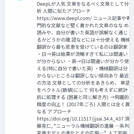
DeepLが人気 文章をなるべく文章として分
析 人間に似たアプローチ
https://www.deepl.com/ ニュース記事や専
門的な文献など堅く書かれた文章のなな め
読みや、自分が書いた英語が誤解なく通じ
るかどうかの確 認などには十分使える 機械
翻訳から最も恩恵を受けているのは翻訳家
・日→英は結果が流暢すぎて私には間違い
が分からない ・英→日は間違いが分かり使
える(特に自分で書いた英) ・機械翻訳は分
からないところは翻訳しない傾向あり 最近
の方法 文章としての分析をあきらめ、 単語
をベクトル(数値)にして 何も考えずに統計
的に処理する (囲碁と同じ解き方) →飛躍的
精度の向上！ (2017年ごろ) 人間とは全く異
なる アプローチ
https://doi.org/10.11517/jjsai.34.4_437 須
藤克仁, “ニューラル機械翻訳の進展 ─系列
変換モデルの進化とその応用─”, 人工知能