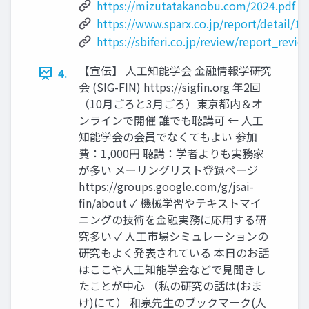
https://mizutatakanobu.com/2024.pdf
https://www.sparx.co.jp/report/detail/1
https://sbiferi.co.jp/review/report_rev
【宣伝】 人工知能学会 金融情報学研究
4.
会 (SIG-FIN) https://sigfin.org 年2回
（10月ごろと3月ごろ）東京都内＆オ
ンラインで開催 誰でも聴講可 ← 人工
知能学会の会員でなくてもよい 参加
費：1,000円 聴講：学者よりも実務家
が多い メーリングリスト登録ページ
https://groups.google.com/g/jsai-
fin/about ✓ 機械学習やテキストマイ
ニングの技術を金融実務に応用する研
究多い ✓ 人工市場シミュレーションの
研究もよく発表されている 本日のお話
はここや人工知能学会などで見聞きし
たことが中心 （私の研究の話は(おま
け)にて） 和泉先生のブックマーク(人