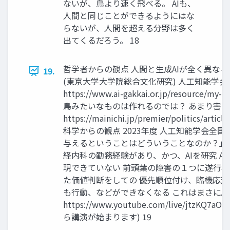
ないが、鳥より速く飛べる。 AIも、
人間と同じことができるようにはな
らないが、人間を超える分野は多く
出てくるだろう。 18
哲学者からの観点 人間と生成AIが全く異なる
19.
(東京大学大学院総合文化研究) 人工知能学会
https://www.ai-gakkai.or.jp/resource/my
鳥みたいなものは作れるのでは？ あまり害の
https://mainichi.jp/premier/politics/arti
科学からの観点 2023年度 人工知能学会全
与えるということはどういうことなのか？」
経内科の勤務経験があり、かつ、AIを研究 A
現できていない 前頭葉の障害の１つに遂行
た価値判断をしての 優先順位付け、臨機応
も行動、などができなくなる これはまさにA
https://www.youtube.com/live/jtzKQ7
ら講演が始まります) 19