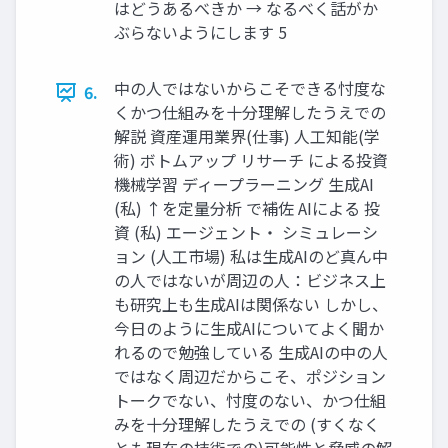
はどうあるべきか → なるべく話がか
ぶらないようにします 5
中の人ではないからこそできる忖度な
6.
くかつ仕組みを十分理解したうえでの
解説 資産運用業界(仕事) 人工知能(学
術) ボトムアップ リサーチ による投資
機械学習 ディープラーニング 生成AI
(私) ↑を定量分析 で補佐 AIによる 投
資 (私) エージェント・ シミュレーシ
ョン (人工市場) 私は生成AIのど真ん中
の人ではないが周辺の人：ビジネス上
も研究上も生成AIは関係ない しかし、
今日のように生成AIについてよく聞か
れるので勉強している 生成AIの中の人
ではなく周辺だからこそ、ポジション
トークでない、忖度のない、かつ仕組
みを十分理解したうえでの (すくなく