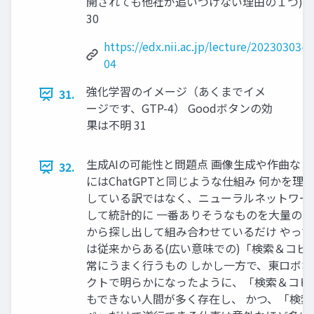
開されても他社が追いつけない理由の１つ)
30
https://edx.nii.ac.jp/lecture/20230303-
04
強化学習のイメージ（あくまでイメ
31.
ージです、GTP-4） Goodボタンの効
果は不明 31
生成AIの可能性と問題点 画像生成や作曲な
32.
にはChatGPTと同じような仕組み 何かを理
している訳ではなく、ニューラルネットワー
して統計的に 一番ありそうなものを大量の
から探し出して組み合わせているだけ やっ
は従来からある(広い意味での)「検索＆コピ
常にうまく行うもの しかし一方で、東ロボ
クトで明らかになったように、「検索＆コピ
もできない人間が多く存在し、 かつ、「検索