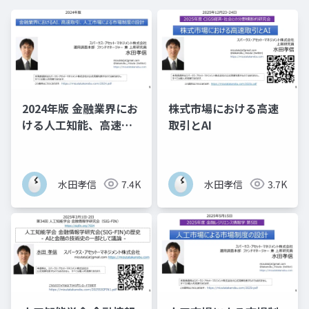
2024年版 金融業界にお
株式市場における高速
ける人工知能、高速取
取引とAI
引、人工市場による市
場制度の設計
水田孝信
7.4K
水田孝信
3.7K