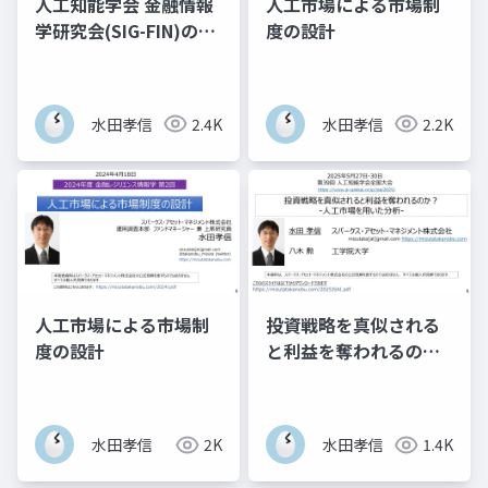
人工知能学会 金融情報
人工市場による市場制
学研究会(SIG-FIN)の歴
度の設計
史 - AIと金融の技術史
の一部として議論 -
水田孝信
2.4K
水田孝信
2.2K
人工市場による市場制
投資戦略を真似される
度の設計
と利益を奪われるの
か？-人工市場を用いた
分析-
水田孝信
2K
水田孝信
1.4K