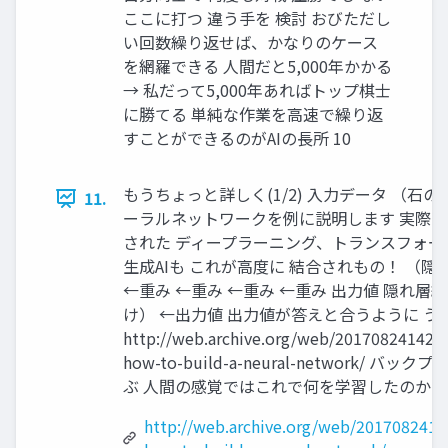
ここに打つ 違う手を 検討 おびただし
い回数繰り返せば、かなりのケース
を網羅できる 人間だと5,000年かかる
→ 私だって5,000年あればトップ棋士
に勝てる 単純な作業を高速で繰り返
すことができるのがAIの長所 10
もうちょっと詳しく(1/2) 入力データ （石
11.
ーラルネットワークを例に説明します 実際
された ディープラーニング、トランスフォ
生成AIも これが高度に 結合されもの！ （
←重み ←重み ←重み ←重み 出力値 隠れ層
け） ←出力値 出力値が答えと合うように う
http://web.archive.org/web/2017082414280
how-to-build-a-neural-network/
ぶ 人間の感覚ではこれで何を学習したのか？ 
http://web.archive.org/web/2017082414