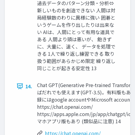
過去データのパターン分類・分析⇔
新しいものを創造できない 人間は対
局経験数のわりに異様に強い 囲碁と
いうゲームを作り出したりは出来な
い AIは、人間にとって有用な道具で
ある 人間より頭は悪いが、 飽きず
に、大量に、速く、 データを処理で
きる 1人で繰り返し練習できる 取り
扱う範囲があらかじめ限定 繰り返し
同じことが起きる安定性 13
Chat GPT(Generative Pre-trained Transf
14.
ばだれでも使えます(GPT-3.5)。有料版もあり(G
録にはgoogle accountやMicrosoft acco
https://chat.openai.com/
https://apps.apple.com/jp/app/chatgpt/i
マホアプリ版もあり (類似品に注意) 14
https://chat.openai.com/