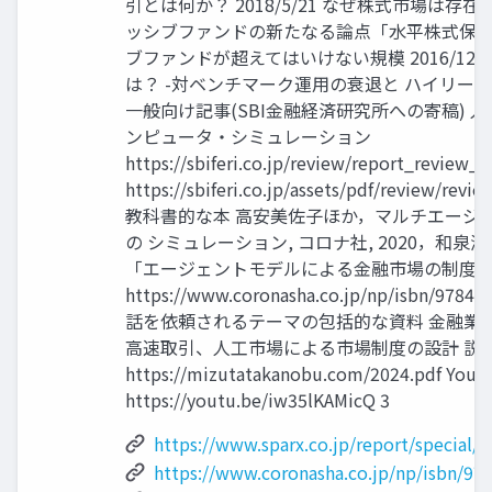
引とは何か？ 2018/5/21 なぜ株式市場は存在する
ッシブファンドの新たなる論点「水平株式保有」 2
ブファンドが超えてはいけない規模 2016/12
は？ -対ベンチマーク運用の衰退と ハイリー
一般向け記事(SBI金融経済研究所への寄稿) 
ンピュータ・シミュレーション
https://sbiferi.co.jp/review/report_review_
https://sbiferi.co.jp/assets/pdf/review/rev
教科書的な本 高安美佐子ほか，マルチエージ
の シミュレーション, コロナ社, 2020，和泉
「エージェントモデルによる金融市場の制度
https://www.coronasha.co.jp/np/isbn/97
話を依頼されるテーマの包括的な資料 金融業
高速取引、人工市場による市場制度の設計 説
https://mizutatakanobu.com/2024.pdf Yout
https://youtu.be/iw35lKAMicQ 3
https://www.sparx.co.jp/report/special/
https://www.coronasha.co.jp/np/isbn/97