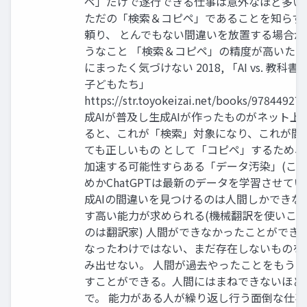
ペ」だけで遂行できる仕事は意外なほど多い
ただの「検索＆コピペ」であることを知らず
頼り、 とんでもない間違いを放置する場合が
うなこと 「検索＆コピペ」の精度が高いた
にまったく気づけない 2018, 「AI vs. 教科
子どもたち」
https://str.toyokeizai.net/books/97844927
成AIが普及し生成AIが作ったものがネット上
ると、これが「検索」対象になり、これが間
ても正しいもの として「コピペ」するため
加速する可能性すらある「データ汚染」(こ
めかChatGPTは最新のデータを学習させてい
成AIの間違いを見つけるのは人間しかできな
す高い能力が求められる(機械翻訳を使いこ
のは翻訳家) 人間ができなかったことができ
なったわけではない、まだ存在しないものを
み出せない。 人間が過去やったことをもう
すことができる。人間にはまねできないほど
で。 能力がある人が繰り返し行う面倒な仕