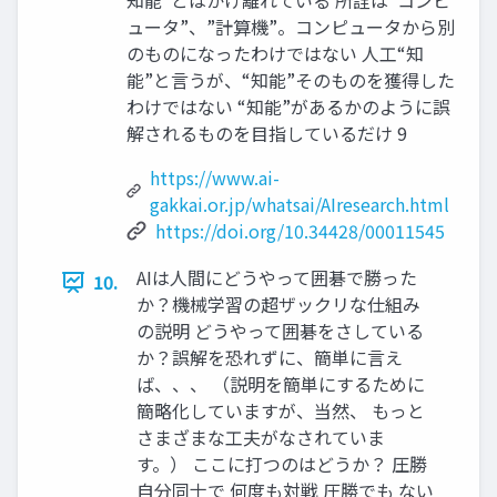
知能”とはかけ離れている 所詮は”コンピ
ュータ”、”計算機”。コンピュータから別
のものになったわけではない 人工“知
能”と言うが、“知能”そのものを獲得した
わけではない “知能”があるかのように誤
解されるものを目指しているだけ 9
https://www.ai-
gakkai.or.jp/whatsai/AIresearch.html
https://doi.org/10.34428/00011545
AIは人間にどうやって囲碁で勝った
10.
か？機械学習の超ザックリな仕組み
の説明 どうやって囲碁をさしている
か？誤解を恐れずに、簡単に言え
ば、、、 （説明を簡単にするために
簡略化していますが、当然、 もっと
さまざまな工夫がなされていま
す。） ここに打つのはどうか？ 圧勝
自分同士で 何度も対戦 圧勝でも ない