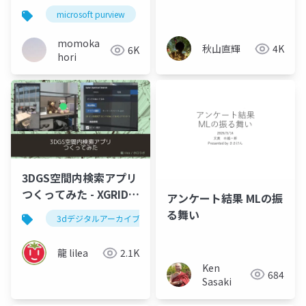
ここから」のアイデア
用
microsoft purview
dlp
microsoft
securit
momoka
秋山直輝
4K
6K
hori
3DGS空間内検索アプリ
つくってみた - XGRIDS
アンケート結果 MLの振
meetup vol2
る舞い
3dデジタルアーカイブ
3d gaussian splatting
3dg
龍 lilea
2.1K
Ken
684
Sasaki