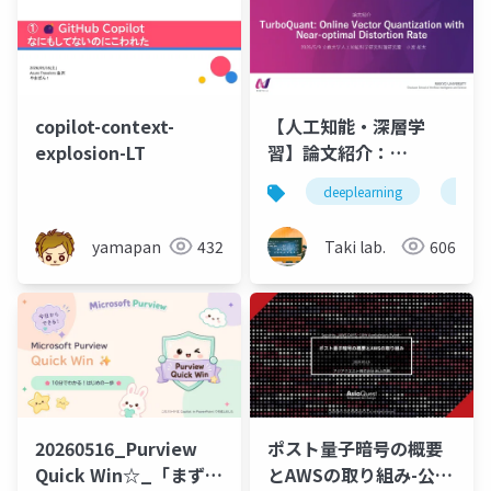
copilot-context-
【人工知能・深層学
explosion-LT
習】論文紹介：
TurboQuant: Online
deeplearning
論文
Vector Quantization
with Near-optimal
yamapan
432
Taki lab.
606
Distortion Rate
20260516_Purview
ポスト量子暗号の概要
Quick Win☆_「まずは
とAWSの取り組み-公開