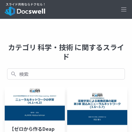
Ope
カテゴリ 科学・技術 に関するスライ
ド
検索
【ゼロから作るDeap