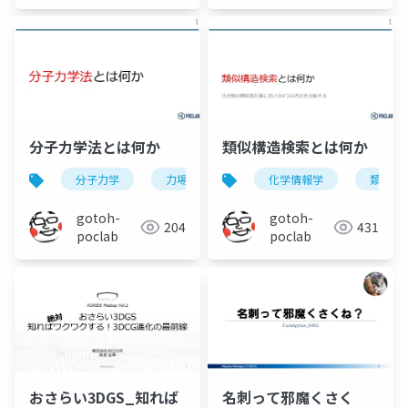
分子力学法とは何か
類似構造検索とは何か
分子力学
力場
計算化学
化学情報学
構造最適化
類似構
gotoh-
gotoh-
204
431
poclab
poclab
おさらい3DGS_知れば
名刺って邪魔くさく