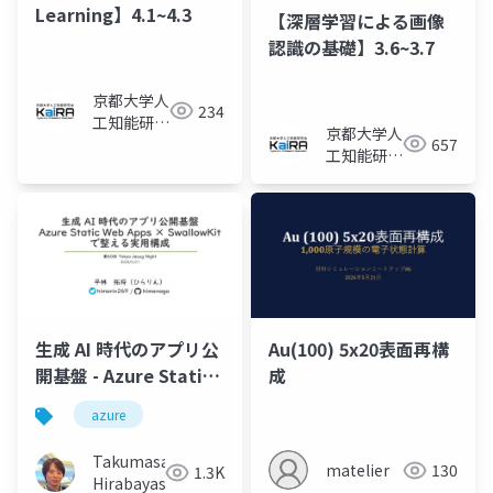
Learning】4.1~4.3
【深層学習による画像
認識の基礎】3.6~3.7
京都大学人
234
工知能研究
京都大学人
657
会KaiRA
工知能研究
会KaiRA
生成 AI 時代のアプリ公
Au(100) 5x20表面再構
開基盤 - Azure Static
成
Web Apps ×
azure
SwallowKit で整える
実用構成
Takumasa
matelier
130
1.3K
Hirabayashi