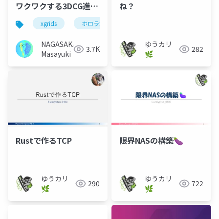
ワクワクする3DCG進化
ね？
の最前線
xgrids
ホロラボ
jxuc
3dgs
3d ga
NAGASAKA
ゆうカリ
3.7K
282
Masayuki
🌿
限界NASの構築🍆
Rustで作るTCP
ゆうカリ
ゆうカリ
722
290
🌿
🌿