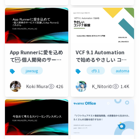
App Runnerに愛を込め
VCF 9.1 Automation
て -個人開発のサービ
で始めるやさしい コン
スで活躍したApp
テナ基盤 kubectlな
jawsug
cf9.1
automation
Runnerとこれから-
しで始める おうちコン
テナ入門編
Koki Miura
426
K_Nitori0221
1.4K