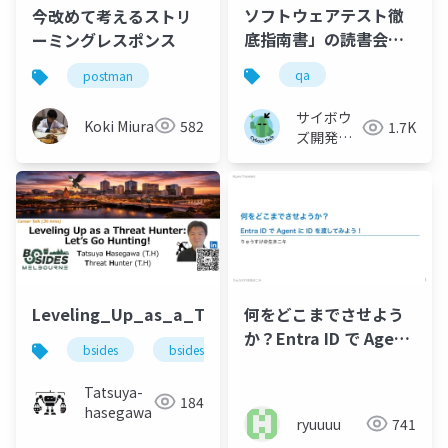
ソフトウェアテスト徹
今改めて考えるストリ
底指南書」の読書会か
ーミングレスポンス
ら生まれた、たくさん
qa
postman
の活動を紹介するの！
サイボウ
Koki Miura
582
1.7K
ズ開発本
部
Leveling_Up_as_a_Threat_Hunter_Lets_Go_Hunt
何をどこまでさせよう
か？Entra ID で Agent
bsides
bsidesmelb
threathunting
に ID を渡してみよう！
Tatsuya-
184
hasegawa
ryuuuu
741