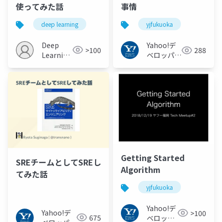
使ってみた話
事情
deep learning
yjfukuoka
Deep
Yahoo!デ
>100
288
Learning
ベロッパー
JP
ネットワー
ク
Getting Started
SREチームとしてSREし
Algorithm
てみた話
yjfukuoka
Yahoo!デ
Yahoo!デ
>100
675
ベロッパ