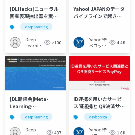
[DLHacks]ニューラル
Yahoo! JAPANのデータ
固有表現抽出器を実装
パイプラインで起きた
してみた話
障害とチューニング -
deep learning
Apache Kafka
Meetup Japan #5 -
Deep
Yahoo!デ
>100
4.4K
Learning
ベロッパ
JP
ーネット
ワーク
[DL輪読会]Meta-
ID連携を用いたサービ
Learning
ス間連携と QR決済サー
Probabilistic
ビスPayPay
deep learning
devboosta
Inference for
#devBoostA
Prediction
Deep
Yahoo!デ
437
1.6K