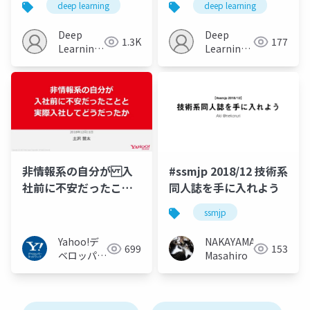
deep learning
deep learning
Learning on Point
Spherical
Sets in a Metric
Convolutional Neural
Deep
Deep
1.3K
177
Space
Network
Learning
Learning
JP
JP
非情報系の自分が 入
#ssmjp 2018/12 技術系
社前に不安だったこと
同人誌を手に入れよう
と 実際入社してどう
ssmjp
だったか
Yahoo!デ
NAKAYAMA
699
153
ベロッパー
Masahiro
ネットワー
ク