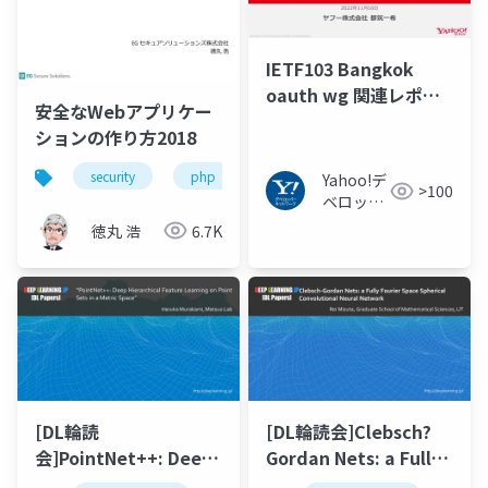
IETF103 Bangkok
oauth wg 関連レポー
安全なWebアプリケー
ト
ションの作り方2018
security
php
Yahoo!デ
>100
ベロッパ
ーネット
徳丸 浩
6.7K
ワーク
[DL輪読
[DL輪読会]Clebsch?
会]PointNet++: Deep
Gordan Nets: a Fully
Hierarchical Feature
Fourier Space