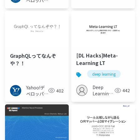
ベロッパー
ーネット
ネットワー
ワーク
ク
[DL Hacks]Meta-
GraphQLってなんぞ
Learning LT
や？！
deep learning
Deep
Yahoo!デ
442
402
Learning
ベロッパー
JP
ネットワー
ク