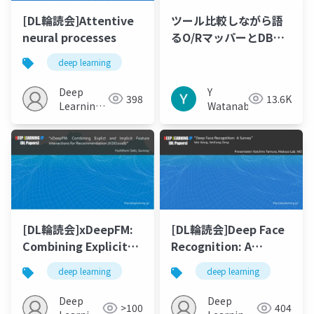
[DL輪読会]Attentive
ツール比較しながら語
neural processes
るO/RマッパーとDBマ
イグレーション
deep learning
Deep
Y
398
13.6K
Learning
Watanabe
JP
[DL輪読会]xDeepFM:
[DL輪読会]Deep Face
Combining Explicit
Recognition: A
and Implicit Feature
Survey
deep learning
deep learning
Interactions for
Recommender
Deep
Deep
>100
404
Systems(KDD2018)