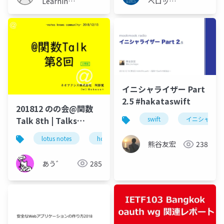
Learning
ベロッパ
JP
ーネット
ワーク
イニシャライザー Part
2.5 #hakataswift
201812 のの会@関数
Talk 8th | Talks
swift
イニシャライ
around @Functions
lotus notes
hcl technologies
notes domino
in Notes and Domino
熊谷友宏
238
あう゛
285