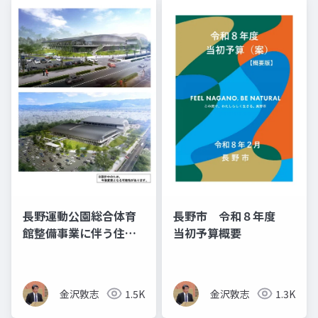
長野運動公園総合体育
長野市 令和８年度
館整備事業に伴う住民
当初予算概要
説明会の資料
金沢敦志
1.5K
金沢敦志
1.3K