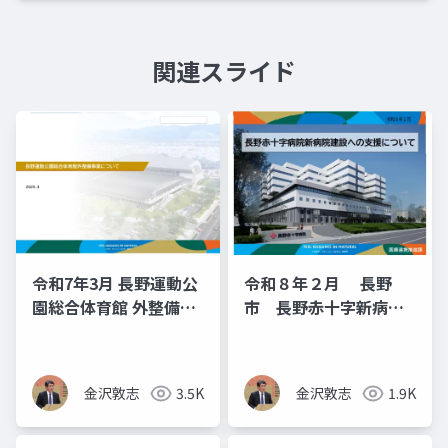
関連スライド
令和7年3月 長野運動公
令和８年２月 長野
園総合体育館 外整備事
市 長野赤十字新病院
業について
建設支援（長野市議
金沢敦志）
金沢敦志
3.5K
金沢敦志
1.9K