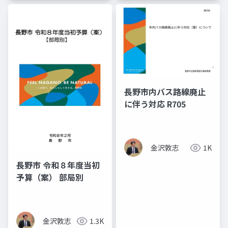
長野市内バス路線廃止
に伴う対応 R705
金沢敦志
1K
長野市 令和８年度当初
予算（案） 部局別
金沢敦志
1.3K