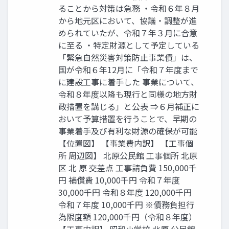
ることから対策は急務 ・令和６年８月
から地元区において、協議・調整が進
められていたが、令和７年３月に合意
に至る ・特定財源として予定している
「緊急自然災害対策防止事業債」は、
国が令和６年12月に「令和７年度まで
に建設工事に着手した 事業について、
令和８年度以降も現行と同様の地方財
政措置を講じる」と公表 ⇒６月補正に
おいて予算措置を行うことで、早期の
事業着手及び有利な財源の確保が可能
【位置図】 【事業費内訳】 【工事個
所 周辺図】 北原公⺠館 工事個所 北原
区 北 原 交差点 工事請負費 150,000千
円 補償費 10,000千円 令和７年度
30,000千円 令和８年度 120,000千円
令和７年度 10,000千円 ※債務負担行
為限度額 120,000千円（令和８年度）