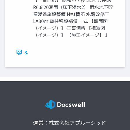
【工事内訳】 昭和小学校 北原 公⺠館
R6.6.20豪雨（床下浸水2） 雨水地下貯
留浸透施設整備 N=1箇所 水路改修工
L=30ｍ 電柱移設補償 一式 【断面図
（イメージ）】 工事個所 【構造図
（イメージ）】 【施工イメージ】 1
3.
運営：株式会社アプルーシッド