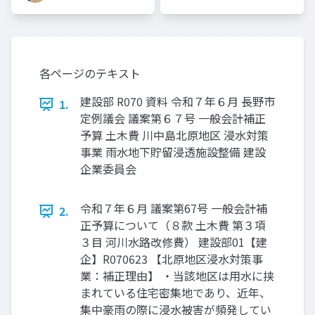
各ページのテキスト
建設部 R070 資料 令和７年６月 長野市
1.
定例議会 議案第６７号 一般会計補正
予算 土木費 川中島北原地区 浸水対策
事業 雨水地下貯留浸透施設整備 建設
企業委員会
令和７年６月 議案第67号 一般会計補
2.
正予算について（８款 土木費 第３項
３目 河川水路改修費） 建設部01【建
企】R070623 【北原地区浸水対策事
業：補正理由】 ・当該地区は用水に挟
まれている住宅密集地であり、近年、
集中豪雨の際に浸水被害が頻発してい