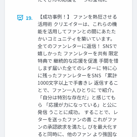
【成功事例！】 ファンを熱狂させる
19.
活用術 クリエイターは、これらの機
能を活用してファンとの間にあたた
かいコミュニティを築いています。
全てのファンレターに返信！ SNSで
嬉しかった ファンレターを共有 限定
特典で 継続的な応援を促進 手間を惜
しまず届いた全てのレターに 特に心
に残ったファンレターをSNS 「累計
1000文字以上で手書きレ 返信するこ
とで、ファン一人ひとりに で紹介。
「自分は特別な存在だ」と感じても
ら 「応援が力になっている」と公に
発信 うことに成功。 することで、レ
ターを送ったファンの喜 これがファ
ンの承認欲求を満たし びを最大化す
ると同時に、他のファン より強固な