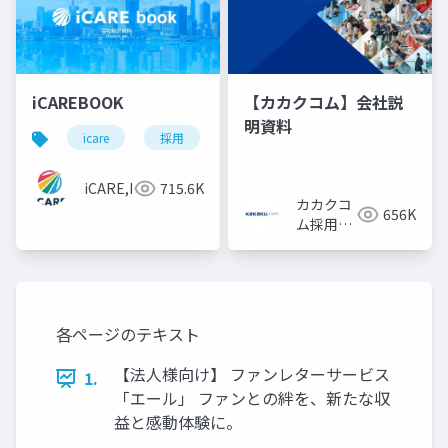
iCAREBOOK
【カカクコム】会社説
明資料
icare
採用
カルチャーデック
採用資料
iCARE,Inc
715.6K
カカクコ
656K
ム採用担
当
各ページのテキスト
【法人様向け】 ファンレターサービス
1.
「エール」 ファンとの絆を、新たな収
益と感動体験に。