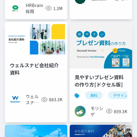
HRBrain
1.3M
採用
ウェルスナビ会社紹介
資料
見やすいプレゼン資料
の作り方[ドクセル版]
資料
デザイン
ウェル
883.3K
スナビ
モリシ
株式会
859.3K
ゲ
社