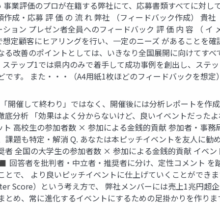
厚い 事業評価のプロが在籍する弊社にて、応募書類すべてに対し
作成・応募 評 価 の 流 れ 弊社 （フィードバック作成） 貴社
ョン プレゼン者全員へのフィードバック 評 価 内 容 （ イ 
で想定顧客にヒアリングを行い、一定のニーズ があることを確
らなる改善のポイントとしては、いきなり全国展開に向けてすべ
 ステップ1では県内のみで着手して成功事例を創出し、ステッ
です。 また・・・（A4用紙1枚ほどのフィードバックを想定）
う 「開催して終わり」ではなく、開催後には分析レポートを作
析 「効果はよく分からないけど、良いイベントだったよね」から脱却
リット 高校生の参加者数 × 参加による金銭的貢献 参加者・事
題も特定・解消 Q. あなたは本ピッチイベントを友人に勧める可能
10点 推奨者 全国の大学生の参加者数 × 参加による金銭的貢献 イ
＋ ◼ 回答者を批判者・中立者・推奨者に分け、定性コメント 
で、 より良いピッチイベントに仕上げていくことができます。 
omoter Score）という考え方で、 弊社メンバーには売上1
まとめ、常に進化するイベントにするための足掛かりを作ります