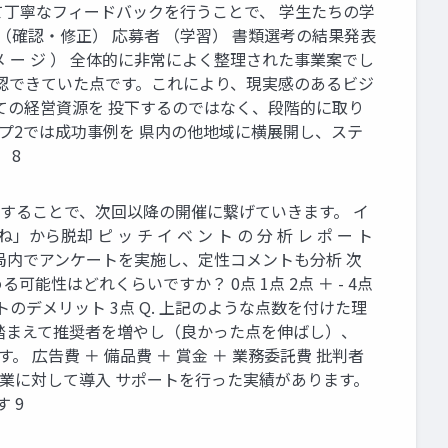
て丁寧なフィードバックを行うことで、 学生たちの学
 （確認・修正） 応募者 （学習） 書類選考の結果発表
メ ー ジ ） 全体的に非常によく整理された事業案でし
認できていた点です。これにより、現実感のあるビジ
ての経営資源を 投下するのではなく、段階的に取り
プ2では成功事例を 県内の他地域に横展開し、ステ
 8
成することで、次回以降の開催に繋げていきます。 イ
 ピ ッ チ イ ベ ン ト の 分 析 レ ポ ー ト
務局内でアンケートを実施し、定性コメントも分析 次
性はどれくらいですか？ 0点 1点 2点 ＋ - 4点
ベントのデメリット 3点 Q. 上記のような点数を付けた理
を踏まえて推奨者を増やし（良かった点を伸ばし）、
広告費 ＋ 備品費 ＋ 賞金 ＋ 業務委託費 批判者
兆円超企業に対して導入 サポートを行った実績があります。
 9