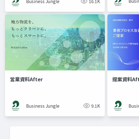
Busi
Business Jungle
16.1K
営業資料After
提案資料Aft
Business Jungle
9.1K
Busi