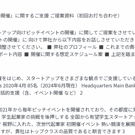
開催」に関するご支援 ご提案資料（初回お打ち合わせ）
トアップ向けピッチイベントの開催」に関してご提案をさせてい
トの開催」に 向けて弊社から以下内容をお話しさせていただき
整させてください。 ◼ 弊社のプロフィール ◼ これまでの
サポート内容 ◼ 開催に関する想定スケジュール案 ◼ 上記を
じめ、スタートアップをさまざまな観点でご支援している企業です。 
es 2020年4月 85名（2024年6月現在） Headquarters Main
ップの包括的支援（含、イベント開催 など） 2
021年から毎年ピッチイベントを開催されており、その都度に
ONE Pitch 2023 学生起業家の挑戦を後押しする 全国から有望学
 視野に入れた、次世代起業家 初開催イベント 熱い競演を展
すが、貴社はトップクラスの品質であると断言できます 3