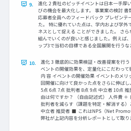
進化 2 貴社のピッチイベントは日本一手
9.
びの機会を最大化します。 事業案の検討 書類
応募者全員へのフィードバック プレゼンテーシ
た。 特に優れていた点は、学内および学外
ネスとして捉える ことができました。 さ
組んでいくのが良いと感じました。例えば、
ップ3で当初の目標である全国展開を行うなど
進化 3 徹底的に効果検証・改善提案を行
10.
ベントの開催効果を、定量化にこだわって徹底分
内 容 イベントの開催効果 イベントのメ
回開催に向けて良かった点をさらに伸ばし、課
5点 6点 7点 批判者 8点 9点 中立者 
由は何ですか？ （自由記述式） 人件費 
批判者を減らす（課題を特定・解消する）こと
中立者 推奨者 ◼ これはNPS（Net Pr
弊社が上記内容を分析レポートとして取り