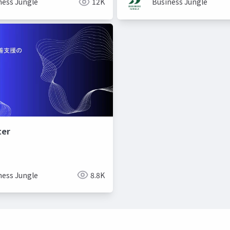
ness Jungle
12K
Business Jungle
er
ness Jungle
8.8K