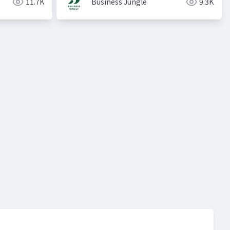
11.7K
Business Jungle
9.3K