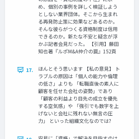
め、個別の事例を詳しく検証しよう
としない業界団体。そこから生まれ
る再発防止策に効果などあるのか。
そんな彼らがつくる資格制度は信用
できるのか。新たな不安と疑念が浮
かぶ記者会見だった。 【引用】藤田
知也著『ルポM&A仲介の罠』152頁
ほんとそう思います 【私の意見】 ト
17.
ラブルの原因は「個人の能力や倫理
の低さ」よりも 「転職直後の素人に
顧客を任せた会社の姿勢」であり
「顧客の利益より目先の成立を優先
する空気感」や 「強引でも数字を上
げないと会社に残れない無言の圧
力」 といった組織文化なのでは?
安易に「資格」で解決を目指すのは