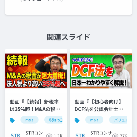
関連スライド
動画『【続報】新税率
動画『【初心者向け】
は35%超！M&Aの税金
DCF法を公認会計士が
が大幅増税｜3.5億円か
日本一わかりやすく解
m&a
税制改正
税金ミニマム課税
m&a
バリュエーシ
税理士
ら対象に』で投影した
説 』で投影した資料
資料
STRコン
STRコンサ
1.3K
776