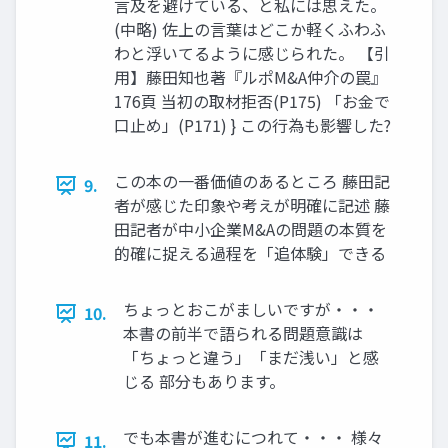
言及を避けている、と私には思えた。
(中略) 佐上の言葉はどこか軽くふわふ
わと浮いてるように感じられた。 【引
用】藤田知也著『ルポM&A仲介の罠』
176頁 当初の取材拒否(P175) 「お金で
口止め」(P171) } この行為も影響した?
この本の一番価値のあるところ 藤田記
9.
者が感じた印象や考えが明確に記述 藤
田記者が中小企業M&Aの問題の本質を
的確に捉える過程を「追体験」できる
ちょっとおこがましいですが・・・
10.
本書の前半で語られる問題意識は
「ちょっと違う」「まだ浅い」と感
じる 部分もあります。
でも本書が進むにつれて・・・ 様々
11.