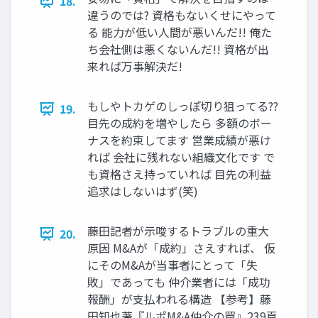
18.
違うのでは? 資格もないくせにやって
る 能力が低い人間が悪いんだ!! 俺た
ち会社側は悪くないんだ!! 資格が出
来れば万事解決だ!
もしやトカゲのしっぽ切り狙ってる??
19.
目先の成約を増やしたら 多額のボー
ナスを約束してます 営業成績が悪け
れば 会社に残れない組織文化です で
も資格さえ持っていれば 目先の利益
追求はしないはず(笑)
藤田記者が示唆するトラブルの重大
20.
原因 M&Aが「成約」さえすれば、 仮
にそのM&Aが当事者にとって「失
敗」であっても 仲介業者には「成功
報酬」が支払われる構造 【参考】藤
田知也著『ルポM&A仲介の罠』239頁