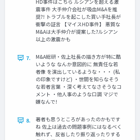
HD事件はこちら ルシアンを超える激
震事件 大手仲介会社が吸血M&Aを推
奨?! トラブルを起こした買い手社長が
衝撃の証言 【マイスHD事件】 悪質な
M&Aは大手仲介が提案した?ルシアン
以上の激震かも
M&A総研・佐上社長の描き方が特に酷
7.
いような なんか意図的に 無責任な若
者像 を演出しているような・・・ (私
の印象ですけど) ・世間を知らなそう
な若者言葉 ・深く考えてなさそうなコ
メント ・他人事のような口調 マジで
嫌なんで!
著者も思うところがあったのかもです
8.
ね 佐上は過去の問題事例にはなるべく
触れず、反省したり振り返ったりする