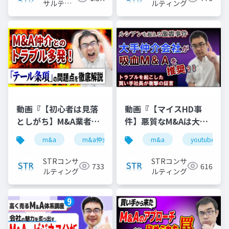
サルティ
ルティング
ング
動画『【初心者は見落
動画『【マイスHD事
としがち】M&A業者の
件】悪質なM&Aは大手
「テール条項」悪用ト
仲介が提案した？ルシ
m&a
m&a仲介
テール条項
m&a
youtube
youtube
ラブル３選』で投影し
アン以上の激震かも 』
た資料
で投影した資料
STRコンサ
STRコンサ
733
616
ルティング
ルティング