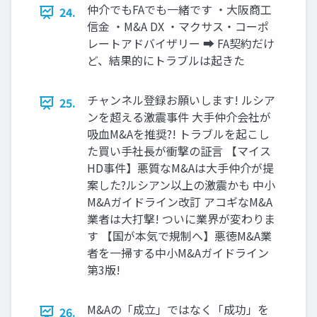
仲介でもFAでも一緒です ・大阪商工
24.
信金 ・M&A DX ・マクサス・コーポ
レートアドバイザリー ➡ FA契約だけ
ど、結果的にトラブルは起きた
チャンネル登録お願いします! ルシア
25.
ンを超える激震事件 大手仲介会社が
吸血M&Aを推奨?! トラブルを起こし
た買い手社長が衝撃の証言 【マイス
HD事件】悪質なM&Aは大手仲介が提
案した?ルシアン以上の激震かも 中小
M&Aガイドライン改訂 アコギなM&A
業者は大打撃! ついに業界が変わりま
す 【国が本気で規制へ】悪徳M&A業
者を一掃する中小M&Aガイドライン
第3版!
M&Aの「成立」ではなく「成功」を
26.