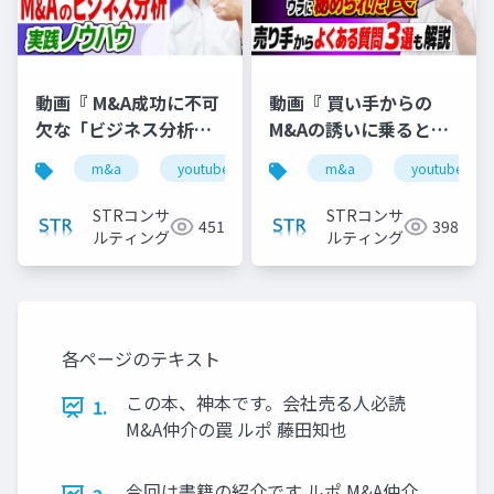
動画『 M&A成功に不可
動画『 買い手からの
欠な「ビジネス分析」
M&Aの誘いに乗るとこ
の実践ノウハウ 』で投
んな仕組みで損しま
m&a
youtube
バリュエーション
m&a
youtube
企業価
影した資料
す！【M&A相談
FAQ】』で投影した資
STRコンサ
STRコンサ
451
398
料
ルティング
ルティング
各ページのテキスト
この本、神本です。会社売る人必読
1.
M&A仲介の罠 ルポ 藤田知也
今回は書籍の紹介です ルポ M&A仲介