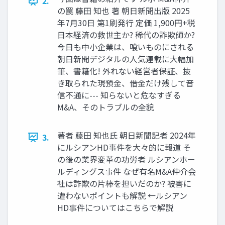
2.
の罠 藤田 知也 著 朝日新聞出版 2025
年7月30日 第1刷発行 定価 1,900円+税
日本経済の救世主か? 稀代の詐欺師か?
今日も中小企業は、喰いものにされる
朝日新聞デジタルの人気連載に大幅加
筆、書籍化! 外れない経営者保証、抜
き取られた現預金、借金だけ残して音
信不通に--- 知らないと危なすぎる
M&A、そのトラブルの全貌
著者 藤田 知也氏 朝日新聞記者 2024年
3.
にルシアンHD事件を大々的に報道 そ
の後の業界変革の功労者 ルシアンホー
ルディングス事件 なぜ有名M&A仲介会
社は詐欺の片棒を担いだのか? 被害に
遭わないポイントも解説 ←ルシアン
HD事件についてはこちらで解説