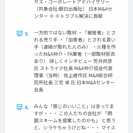
サス・コーポレートアドバイザリー
（対象会社:朝日出版社） 日本M&Aセ
ンター ※ ※トラブル解決に貢献
一方的ではない取材 ・「被害者」とさ
5.
れる売り手 ・「加害者」とされる買い
手（連絡が取れた人のみ） ・火種を作
ったM&A仲介・FA業者（一部取材拒否
あり） 詳しくインタビュー 荒井邦彦
氏 ストライク社長 M&A仲介協会代表
理事（当時） 佐上峻作氏 M&A総合研
究所社長 三宅 卓 氏 日本M&Aセンター
会長
みんな「感じのいいこと」は言ってま
6.
すが・・・ この人たちの会社が 「問
題スキームを提案したのかも」 と思う
と、シラケちゃうけどね・・・ マイス