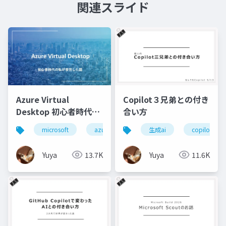
関連スライド
Azure Virtual
Copilot３兄弟との付き
Desktop 初心者時代の
合い方
私が苦労した話
microsoft
azure
azure virtual desktop
生成ai
copilot
a
Yuya
13.7K
Yuya
11.6K