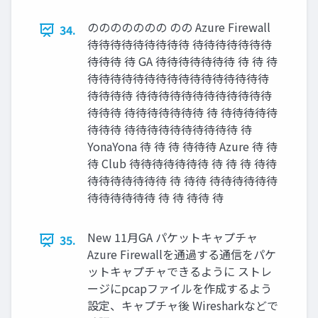
ののののののの のの Azure Firewall
34.
待待待待待待待待待 待待待待待待待
待待待 待 GA 待待待待待待待 待 待 待
待待待待待待待待待待待待待待待待
待待待待 待待待待待待待待待待待待
待待待 待待待待待待待 待 待待待待待
待待待 待待待待待待待待待待 待
YonaYona 待 待 待 待待待 Azure 待 待
待 Club 待待待待待待待 待 待 待 待待
待待待待待待待 待 待待 待待待待待待
待待待待待待 待 待 待待 待
New 11月GA パケットキャプチャ
35.
Azure Firewallを通過する通信をパケ
ットキャプチャできるように ストレ
ージにpcapファイルを作成するよう
設定、キャプチャ後 Wiresharkなどで