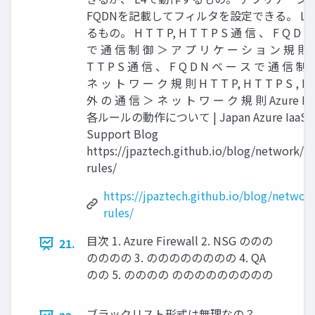
FQDNを記載してフィルタを設定できる。 L
るもの。 H T T P, H T T P S 通 信 、 F Q D 
で 通 信 制 御 ＞ ア プ リ ケ ー シ ョ ン 規 則 H 
T T P S 通 信 、 F Q D N ベ ー ス で 通 信 制
ネ ッ ト ワ ー ク 規 則 H T T P, H T T P S , M 
外 の 通 信 ＞ ネ ッ ト ワ ー ク 規 則 Azure Fir
各ルールの動作について | Japan Azure IaaS C
Support Blog
https://jpaztech.github.io/blog/network/fi
rules/
https://jpaztech.github.io/blog/network
rules/
目次 1. Azure Firewall 2. NSG ののの
21.
のののの 3. のののののののの 4. QA
のの 5. のののの ののののののののの
ブラックリスト形式は無理なの？