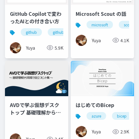
GitHub Copilotで変わ
Microsoft Scout の話
ったAIとの付き合い方
microsoft
scout
github
github copilot
copilot
azure
Yuya
4.1K
Yuya
5.9K
AVDで学ぶ仮想デスク
はじめてのBicep
トップ 基礎理解から現
azure
bicep
場で役立つヒント集
Yuya
2.9K