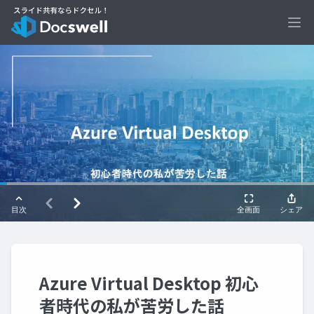
Ope
Azure Virtual Desktop 初心
者時代の私が苦労した話