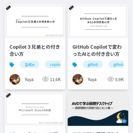
Copilot３兄弟との付き
GitHub Copilotで変わ
合い方
ったAIとの付き合い方
生成ai
copilot
なんでもcopilot
github
github copi
ai
Yuya
11.6K
Yuya
5.9K