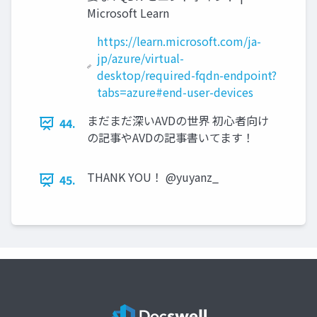
Microsoft Learn
https://learn.microsoft.com/ja-
jp/azure/virtual-
desktop/required-fqdn-endpoint?
tabs=azure#end-user-devices
まだまだ深いAVDの世界 初心者向け
44.
の記事やAVDの記事書いてます！
THANK YOU！ @yuyanz_
45.