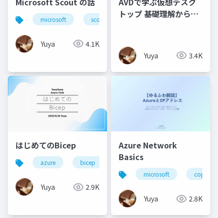
Microsoft Scout の話
AVDで学ぶ仮想デスク
トップ 基礎理解から現
microsoft
scout
ai
生成ai
micros
場で役立つヒント集
Yuya
4.1K
Yuya
3.4K
はじめてのBicep
Azure Network
Basics
azure
bicep
初心者
microsoft
copilot
Yuya
2.9K
Yuya
2.8K