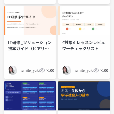
IT研修_ソリューション
4対象別レッスンレビュ
提案ガイド（ヒアリン
ワーチェックリスト
グから実施まで、1人で
ワンストップで動くた
めの実践フレームワー
smile_yukiko_it
>100
smile_yukiko_it
>100
ク）_お客様の最終目標
から逆算し、オーダー
メイドの学習体験をゼ
ロから設計する_オレン
ジ白