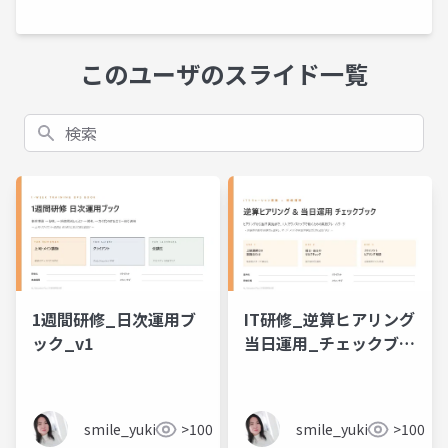
このユーザのスライド一覧
検索
1週間研修_日次運用ブ
IT研修_逆算ヒアリング
ック_v1
当日運用_チェックブッ
ク_v1
smile_yukiko_it
>100
smile_yukiko_it
>100