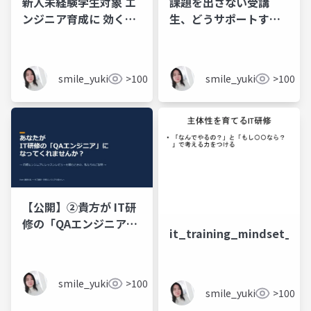
新人未経験学生対象 エ
課題を出さない受講
ンジニア育成に 効く研
生、どうサポートす
究知見
る？
smile_yukiko_it
>100
smile_yukiko_it
>100
【公開】②貴方が IT研
修の「QAエンジニア」
it_training_mindset_axi
に なってくれません
か？〜 同僚エンジニア
にレッスンレビューを
smile_yukiko_it
>100
頼むときの、私なりの
smile_yukiko_it
>100
説明 〜