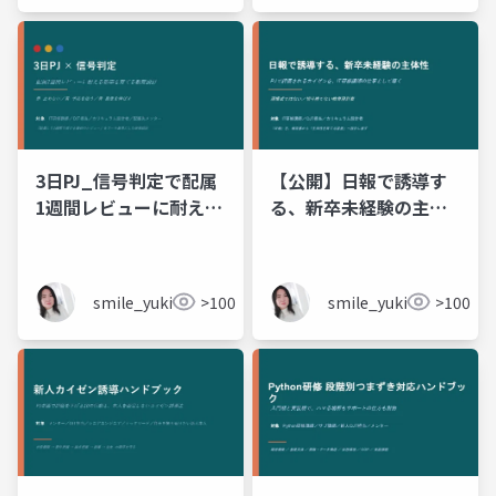
3日PJ_信号判定で配属
【公開】日報で誘導す
1週間レビューに耐える
る、新卒未経験の主体
新卒を育てる
性
smile_yukiko_it
>100
smile_yukiko_it
>100