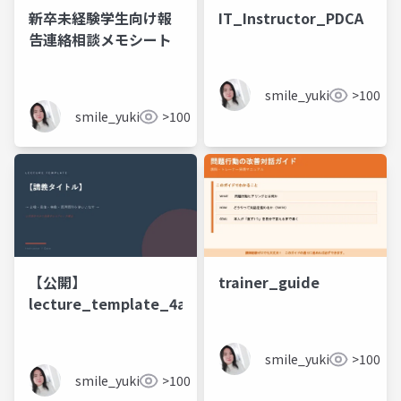
新卒未経験学生向け報
IT_Instructor_PDCA
告連絡相談メモシート
smile_yukiko_it
>100
smile_yukiko_it
>100
【公開】
trainer_guide
lecture_template_4approaches
smile_yukiko_it
>100
smile_yukiko_it
>100