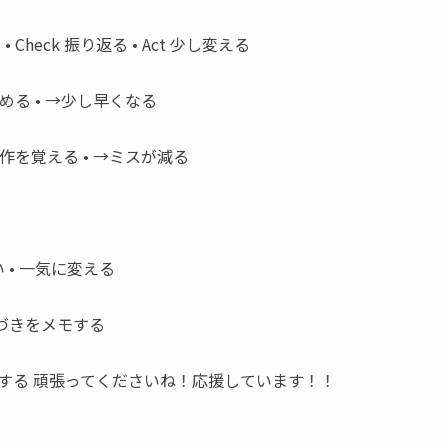
 • Check 振り返る • Act 少し変える
める • →少し早くなる
操作を覚える • →ミスが減る
い • 一気に変える
気づきをメモする
成長する 頑張ってくださいね！応援しています！！