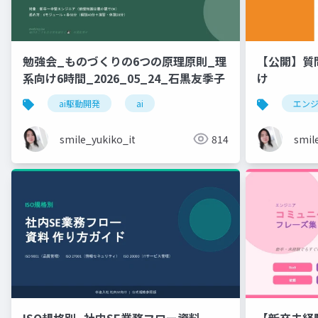
勉強会_ものづくりの6つの原理原則_理
【公開】質
系向け6時間_2026_05_24_石黒友季子
け
ai駆動開発
ai
エン
smile_yukiko_it
814
smil
ISO規格別_社内SE業務フロー資料
【新卒未経