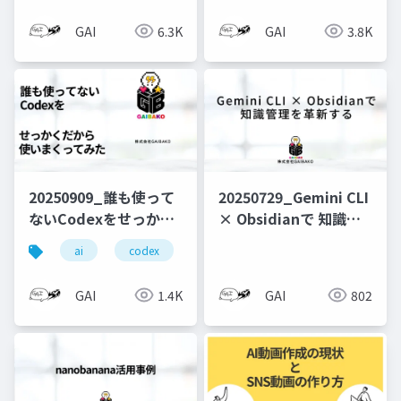
GAI
6.3K
GAI
3.8K
20250909_誰も使って
20250729_Gemini CLI
ないCodexをせっかく
× Obsidianで 知識管
だから使いまくってみ
理を革新する
ai
codex
chatgpt
た
GAI
1.4K
GAI
802