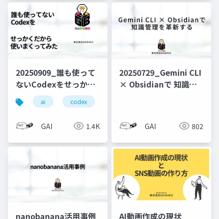
20250909_誰も使って
20250729_Gemini CLI
ないCodexをせっかく
× Obsidianで 知識管
だから使いまくってみ
理を革新する
ai
codex
chatgpt
た
GAI
1.4K
GAI
802
nanobanana活用事例
AI動画作成の現状