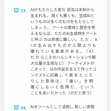
AIがもたらした変化 混沌は未知から
23.
生まれる。 良くも悪くも、生成AIと
いうものは多くのものをもたらして
しまっ た。 アートの意味と歴史を考
えるならば、ただのAI生成物をアート
と呼ぶ のは非常に難しい。 た だ 、 A
I の 生 み 出 す も の が 人 間 よ り も
優 れ て い る 要 素 が あ る 。（ A I
だ か らこそのハルシネーションや膨
大な量の生成など） アーティストが
こぞって、AIの作品をあえて作ってコ
ンテストに応募 し て 賞 を と っ た
り し た 意 味 は 、「 違 い 」 を 明
確 に し な い と 危 険 だ 、 と い う
ことを言いたかった（のだと思う）
AIをツールとして活用し 新しい表現
24.