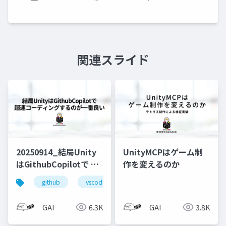
関連スライド
20250914_結局Unity
UnityMCPはゲーム制
はGithubCopilotで 超
作を変えるのか
速コーディングするの
github
vscode
lt
が一番良い
GAI
6.3K
GAI
3.8K