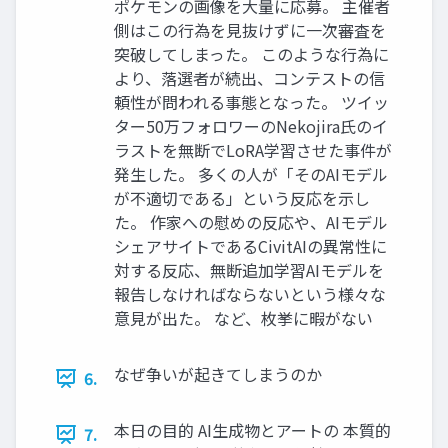
ポケモンの画像を大量に応募。 主催者
側はこの行為を見抜けずに一次審査を
突破してしまった。 このような行為に
より、落選者が続出、コンテストの信
頼性が問われる事態となった。 ツイッ
ター50万フォロワーのNekojira氏のイ
ラストを無断でLoRA学習させた事件が
発生した。 多くの人が「そのAIモデル
が不適切である」という反応を示し
た。 作家への慰めの反応や、AIモデル
シェアサイトであるCivitAIの異常性に
対する反応、無断追加学習AIモデルを
報告しなければならないという様々な
意見が出た。 など、枚挙に暇がない
なぜ争いが起きてしまうのか
6.
本日の目的 AI生成物とアートの 本質的
7.