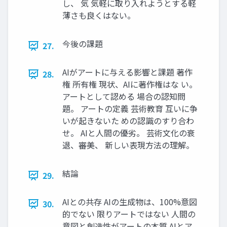
し、 気 気軽に取り入れようとする軽
薄さも良くはない。
今後の課題
27.
AIがアートに与える影響と課題 著作
28.
権 所有権 現状、AIに著作権はな い。
アートとして認める 場合の認知問
題。 アートの定義 芸術教育 互いに争
いが起きないた めの認識のすり合わ
せ。 AIと人間の優劣。 芸術文化の衰
退、審美、 新しい表現方法の理解。
結論
29.
AIとの共存 AIの生成物は、100%意図
30.
的でない 限りアートではない 人間の
意図と創造性がアートの本質 AIとア