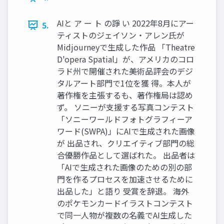
AIと ア ー ト の諍 い 2022年8月にアー
5.
ティストのジェイソン・アレン氏が
Midjourneyで生成した作品 「Theatre
D'opera Spatial」が、アメリカのコロ
ラド州で開催された美術品評会のデジ
タルアート部門で1位を獲 得。本人が
著作権を主張するも、著作権局は認め
ず。 ソニーが支援する写真コンテスト
「ソニーワールドフォトグラフィーア
ワード(SWPA)」にAIで生成された画像
が 出品され、クリエイティブ部門の総
合優勝作品として選ばれた。 出品者は
「AIで生成された画像のための別の部
門を作るプロセスを加速させるために
出品した」と語り 受賞を辞退。 海外
のポケモンカードイラストコンテスト
で同一人物が複数の名義でAI生成した