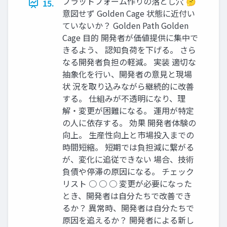
プラットフォーム作りの落とし⽳ 🤔
15.
意図せず Golden Cage 状態に近付い
ていないか？ Golden Path Golden
Cage 目的 開発者が価値提供に集中で
きるよう、 認知負荷を下げる。 さら
なる開発者負担の軽減。 実装 適切な
抽象化を行い、開発者の意見と現場
状 況を取り込みながら継続的に改善
する。 仕組みが不透明になり、理
解・変更が困難になる。 運用が特定
の人に依存する。 効果 開発者体験の
向上。 生産性向上と市場投入までの
時間短縮。 短期では負担減に繋がる
が、変化に追従できない 場合、技術
負債や停滞の原因になる。 チェック
リスト ○ ○ ○ 変更が必要になった
とき、開発者は自分たちで改善でき
るか？ 異常時、開発者は自分たちで
原因を追えるか？ 開発者による新し