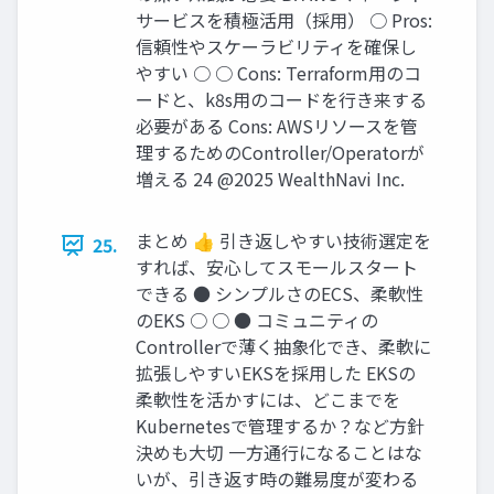
サービスを積極活⽤（採⽤） ○ Pros:
信頼性やスケーラビリティを確保し
やすい ○ ○ Cons: Terraform⽤のコ
ードと、k8s⽤のコードを⾏き来する
必要がある Cons: AWSリソースを管
理するためのController/Operatorが
増える 24 @2025 WealthNavi Inc.
まとめ 👍 引き返しやすい技術選定を
25.
すれば、安⼼してスモールスタート
できる ● シンプルさのECS、柔軟性
のEKS ○ ○ ● コミュニティの
Controllerで薄く抽象化でき、柔軟に
拡張しやすいEKSを採⽤した EKSの
柔軟性を活かすには、どこまでを
Kubernetesで管理するか？など⽅針
決めも⼤切 ⼀⽅通⾏になることはな
いが、引き返す時の難易度が変わる