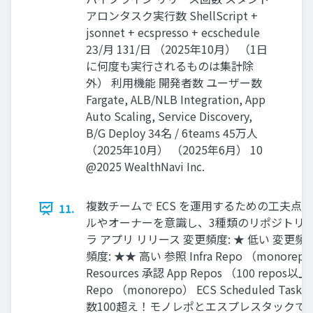
アロンタスク実⾏数 ShellScript +
jsonnet + ecspresso + ecschedule
23/⽉ 131/⽇ （2025年10⽉） （1⽇
に何度も実⾏されるものは集計除
外） 利⽤機能 開発者数 ユーザー数
Fargate, ALB/NLB Integration, App
Auto Scaling, Service Discovery,
B/G Deploy 34名 / 6teams 45万⼈
（2025年10⽉） （2025年6⽉） 10
@2025 WealthNavi Inc.
複数チームで ECS を運⽤するための⼯夫点①
11.
ルやオーナーを意識し、3種類のリポジトリで
ラ アプリ リリース 変更頻度: ★ 低い 変更頻度
頻度: ★★ ⾼い 参照 Infra Repo （monorepo
Resources 承認 App Repos （100 repos以上）
Repo （monorepo） ECS Scheduled Tas
数100超え！モノレポとエスプレスタックで⽀