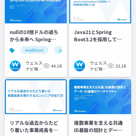
nullの10億ドルの過ち
Java21とSpring
から未来へ Spring
Boot3.2を採用して新
Boot 4とJSpecifyが描
規事業を開発した話
wealthnavi
java
jjug
くnull安全設計
ウェルス
ウェルス
44.1K
33.1K
ナビ株式
ナビ株式
会社 技
会社 技
術広報チ
術広報チ
ーム
ーム
リアルな過去からたど
複数事業を支える共通
り着いた事業成長を牽
ID基盤の設計とデー