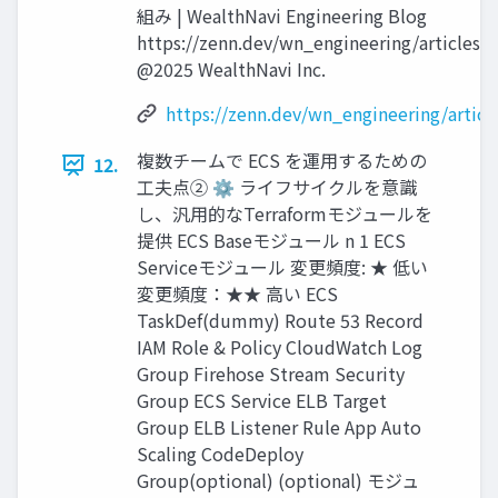
組み | WealthNavi Engineering Blog
https://zenn.dev/wn_engineering/articles/
@2025 WealthNavi Inc.
https://zenn.dev/wn_engineering/artic
複数チームで ECS を運⽤するための
12.
⼯夫点② ⚙ ライフサイクルを意識
し、汎⽤的なTerraformモジュールを
提供 ECS Baseモジュール n 1 ECS
Serviceモジュール 変更頻度: ★ 低い
変更頻度：★★ ⾼い ECS
TaskDef(dummy) Route 53 Record
IAM Role & Policy CloudWatch Log
Group Firehose Stream Security
Group ECS Service ELB Target
Group ELB Listener Rule App Auto
Scaling CodeDeploy
Group(optional) (optional) モジュ