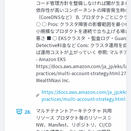
コード管理⽅針を整備しなければ闇が⽣まれやす
依存性が⾼いコンポーネントの障害発⽣時の
（CoreDNSなど） B. プロダクトごとにク
○ ○ Pros: クラスタ障害の影響範囲を最⼩化で
⼩規模なプロダクトを連続で⽴ち上げる場合
悪さ ■ ○ EKSクラスタ ‧監査ログ‧GuardD
Detective料⾦など Cons: クラスタ運⽤を
ば運⽤コストが上がっていく 参照: マルチア
- Amazon EKS
https://docs.aws.amazon.com/ja_jp/eks/lat
practices/multi-account-strategy.html 27 
WealthNavi Inc.
https://docs.aws.amazon.com/ja_jp/eks/l
practices/multi-account-strategy.html
マルチテナントアーキテクチャ 共用
28.
リソース プロダクト毎のリソース 󰡇
NW、Manifest、リポジトリ、CI/CD