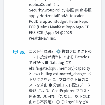
replicaCount: 2 …
SecurityGroupPolicy 参照 push 参照
apply HorizontalPodAutoscaler
PodDisruptionBudget Helm Repo
ECR (Helm) Manifest Repo Argo CD
EKS ECR (App) 34 @2025
WealthNavi Inc.
コスト管理設計 ⚙ 複数プロダクトの
35.
コスト按分が簡単にできる Datadog
で可視化 ● Datadogにて
eks.fargate.{cpu, memory}.capacity
と aws.billing.estimated_charges メ
トリクスを元に、プロダクト毎のコ
ストを算出 ● 分割コスト配分データ
機能 により、CostExplorer でコスト
内訳表⽰も可能 （ただし、以下の理
由から不採⽤） ○ ○ ArgoCDなどの