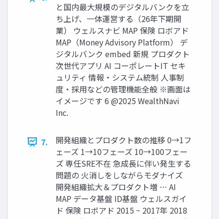
と国内最⼤規模のデジタルバンクを⽴
ち上げ、⼀体運営する（26年下期開
業） ウェルスナビ MAP 保険 ロボアド
MAP（Money Advisory Platform） デ
ジタルバンク embed 新規 プロダクト
次世代アプリ AI コーポレートIT セキ
ュリティ 情報‧システム統制 ⼈事制
度‧採⽤などの管理機能全般 ※画面は
イメージです 6 @2025 WealthNavi
Inc.
開発組織とプロダクト数の推移 0→1フ
7.
ェーズ 1→10フェーズ 10→100フェー
ズ 専任SRE不在 急成⻑に伴い発⽣する
問題の ⽕消しをしながらモダナイズ
開発組織拡大＆プロダクト増 … AI
MAP データ基盤 ID基盤 ウェルスガイ
ド 保険 ロボアド 2015 ~ 2017年 2018