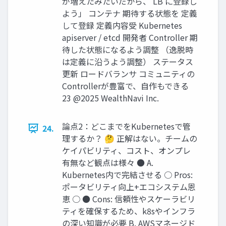
が増えたみたいだから、 LB に登録し
よう」 コンテナ 期待する状態を 定義
して登録 定義内容受 Kubernetes
apiserver / etcd 開発者 Controller 期
待した状態になるよう調整 （逸脱時
は定義に沿うよう調整） ステータス
更新 ロードバランサ コミュニティの
Controllerが豊富で、⾃作もできる
23 @2025 WealthNavi Inc.
論点2：どこまでをKubernetesで管
24.
理するか？ 🤔 正解はない。チームの
ケイパビリティ、コスト、オンプレ
有無など観点は様々 ● A.
Kubernetes内で完結させる ○ Pros:
ポータビリティ向上+エコシステム恩
恵 ○ ● Cons: 信頼性やスケーラビリ
ティを確保するため、k8sやインフラ
の深い知識が必要 B. AWSマネージド