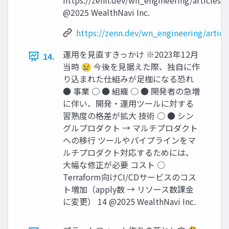
https://zenn.dev/wn_engineering/articles
@2025 WealthNavi Inc.
https://zenn.dev/wn_engineering/artic
運⽤を⾒直すきっかけ ※2023年12⽉
14.
当時 😢 今後を⾒据えた際、独⾃に作
り込まれた仕組みが⾜枷になる恐れ
● 事業 ○ ● 組織 ○ ● 開発者の急増
に伴い、開発‧運⽤ツールに対する
習熟度の格差が拡⼤ 技術 ○ ● シン
グルプロダクト → マルチプロダクト
への移⾏ ツールやパイプラインをマ
ルチプロダクト対応するためには、
⼤幅な修正が必要 コスト ○
Terraform向けCI/CDサービスのコス
ト増加（apply数 → リソース数課⾦
に変更） 14 @2025 WealthNavi Inc.