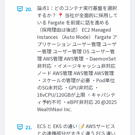
論点1：どのコンテナ実⾏基盤を選択
20.
するか？ 📍 当社が全⾯的に採⽤して
いる Fargate を前提に話を進める
（採⽤理由は後述） EC2 Managed
Instances （Auto Mode） Fargate ア
プリケーション ユーザー管理 ユーザ
ー管理 ユーザー管理 OS ユーザー管
理 AWS管理 AWS管理 ・DaemonSet
非対応 ・イメージキャッシュ非対応
ノード AWS管理 AWS管理 AWS管理
・スケールの管理が必要 ・Pod単位
のSG未対応 ・GPU非対応 ・
16vCPU/120GBが上限 ・キャパシテ
ィ予約不可 ・eBPF非対応 20 @2025
WealthNavi Inc.
ECS と EKS の違い 📝 AWSサービス
21.
との連携部分が⼤きく違う ECS 違い