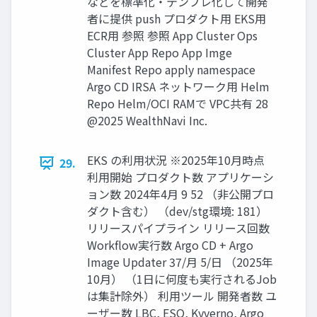
などを標準化‧テンプレ化して開発
者に提供 push プロダクト用 EKS用
ECR用 参照 参照 App Cluster Ops
Cluster App Repo App Imge
Manifest Repo apply namespace
Argo CD IRSA ネットワーク用 Helm
Repo Helm/OCI RAMで VPC共有 28
@2025 WealthNavi Inc.
EKS の利⽤状況 ※2025年10⽉時点
29.
利⽤開始 プロダクト数 アプリケーシ
ョン数 2024年4⽉ 9 52 （⾮公開プロ
ダクト含む） （dev/stg環境: 181）
リリースパイプライン リリース回数
Workﬂow実⾏数 Argo CD + Argo
Image Updater 37/⽉ 5/⽇ （2025年
10⽉） （1⽇に何度も実⾏されるJob
は集計除外） 利⽤ツール 開発者数 ユ
ーザー数 LBC, ESO, Kyverno, Argo