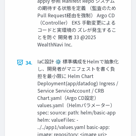
apply 参照 Manifest Repo システム
の期待する状態を定義 （監査のため
Pull Request経由を強制） Argo CD
（Controller） EKS 手動変更による
コードと実環境の ズレが発生するこ
とを防ぐ 開発者 33 @2025
WealthNavi Inc.
IaC設計 ⚙ 標準構成をHelmで抽象化
34.
し、開発者がマニフェストを書く負
担を最⼩限に Helm Chart
Deployment(app/datadog) Ingress /
Service ServiceAccount / CRB
Chart.yaml（Argo CD設定）
values.yaml（Helmパラメーター）
spec: source: path: helm/basic-app
helm: valueFiles: -
../../app1/values.yaml basic-app:
image: repository: <image uri>