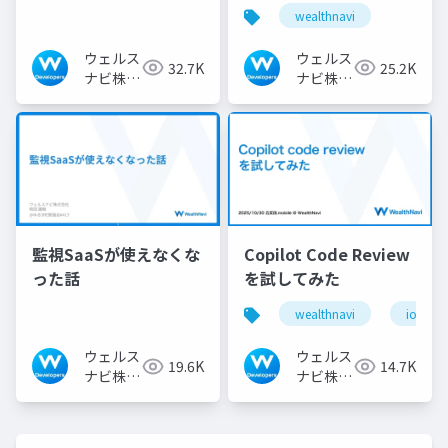
引するエンジニアの在
タ・ID連携のアーキテ
wealthnavi
り方
クチャ
ウェルス
ウェルス
32.7K
25.2K
ナビ株式
ナビ株式
会社 技
会社 技
術広報チ
術広報チ
ーム
ーム
監視SaaSが使えなくな
Copilot Code Review
った話
を試してみた
wealthnavi
ios
ウェルス
ウェルス
19.6K
14.7K
ナビ株式
ナビ株式
会社 技
会社 技
術広報チ
術広報チ
ーム
ーム