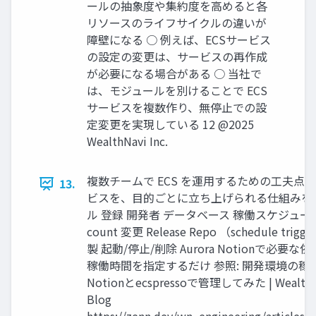
ールの抽象度や集約度を高めると各
リソースのライフサイクルの違いが
障壁になる ○ 例えば、ECSサービス
の設定の変更は、サービスの再作成
が必要になる場合がある ○ 当社で
は、モジュールを別けることで ECS
サービスを複数作り、無停止での設
定変更を実現している 12 @2025
WealthNavi Inc.
複数チームで ECS を運⽤するための⼯夫点③ ⚙
13.
ビスを、⽬的ごとに⽴ち上げられる仕組みを
ル 登録 開発者 データベース 稼働スケジュール 取
count 変更 Release Repo （schedule tri
製 起動/停止/削除 Aurora Notionで必
稼働時間を指定するだけ 参照: 開発環境の稼
Notionとecspressoで管理してみた | WealthNav
Blog