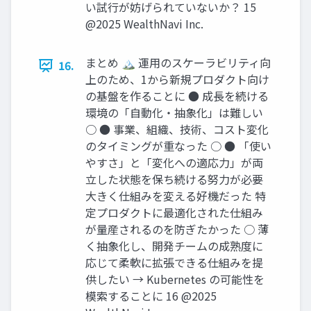
い試行が妨げられていないか？ 15
@2025 WealthNavi Inc.
まとめ 🏔 運⽤のスケーラビリティ向
16.
上のため、1から新規プロダクト向け
の基盤を作ることに ● 成⻑を続ける
環境の「⾃動化‧抽象化」は難しい
○ ● 事業、組織、技術、コスト変化
のタイミングが重なった ○ ● 「使い
やすさ」と「変化への適応⼒」が両
⽴した状態を保ち続ける努⼒が必要
⼤きく仕組みを変える好機だった 特
定プロダクトに最適化された仕組み
が量産されるのを防ぎたかった ○ 薄
く抽象化し、開発チームの成熟度に
応じて柔軟に拡張できる仕組みを提
供したい → Kubernetes の可能性を
模索することに 16 @2025