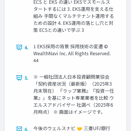
ECS と EKS の違い EKSでスモールス
タートするには 3. EKS運⽤を⽀える仕
組み ⼿間なくマルチテナント運⽤する
ための設計 4. EKS運⽤の落とし⽳と対
策 ECSとの違いで学ぶ 3
1 EKS採⽤の背景 採⽤技術の変遷 ©
4.
WealthNavi Inc. All Rights Reserved.
44
※ ⼀般社団法⼈⽇本投資顧問業協会
5.
「契約資産状況（最新版）（2025年3
⽉末現在） 『ラップ業務』『投資⼀任
業』」を基にネット専業業者を⽐較 ウ
エルスアドバイザー 社調べ（2025年6
⽉時点） ※ 画⾯はイメージです。
今後のウェルスナビ 🤝 三菱UFJ銀⾏
6.