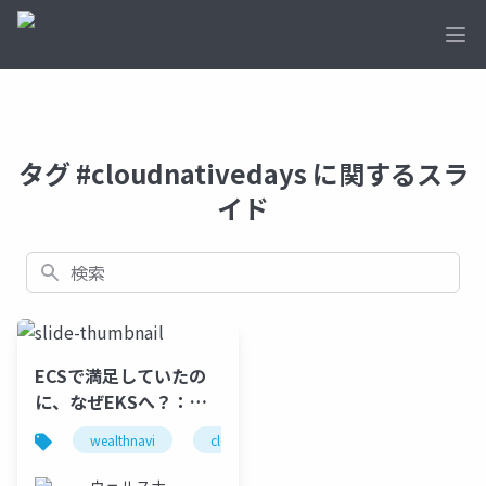
Ope
タグ #cloudnativedays に関するスラ
イド
検索
ECSで満足していたの
に、なぜEKSへ？：事
例で学ぶ設計と運用の
wealthnavi
cloudnativedays
eks
ecs
勘所