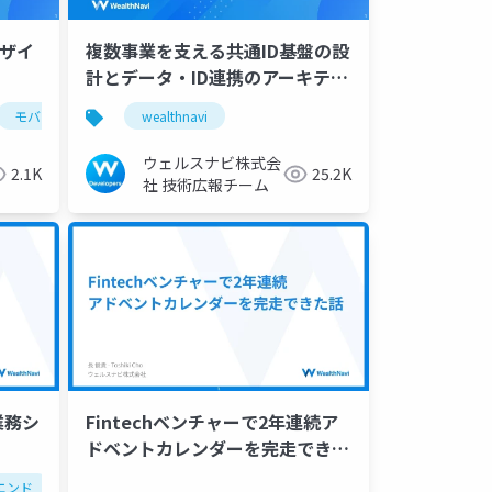
ザイ
複数事業を支える共通ID基盤の設
計とデータ・ID連携のアーキテク
チャ
モバイルアプリ
wealthnavi
wealthnavi
ウェルスナビ株式会
2.1K
25.2K
社 技術広報チーム
業務シ
Fintechベンチャーで2年連続ア
ドベントカレンダーを完走できた
話
エンド
フロー改善