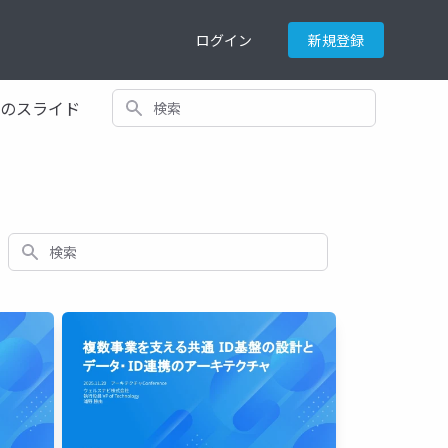
ログイン
新規登録
検索
てのスライド
検索