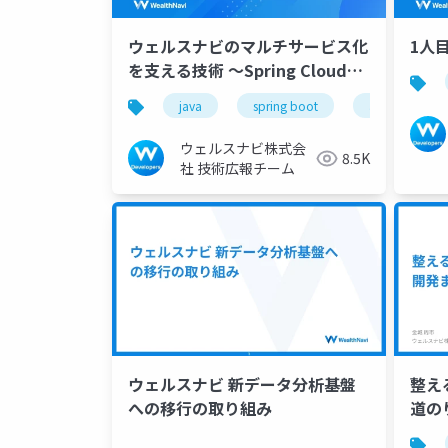
ウェルスナビのマルチサービス化
1人
を支える技術 〜Spring Cloud
GatewayとPub/Subの実践〜
java
spring boot
aws
w
ウェルスナビ株式会
8.5K
社 技術広報チーム
ウェルスナビ 新データ分析基盤
整え
への移行の取り組み
道の