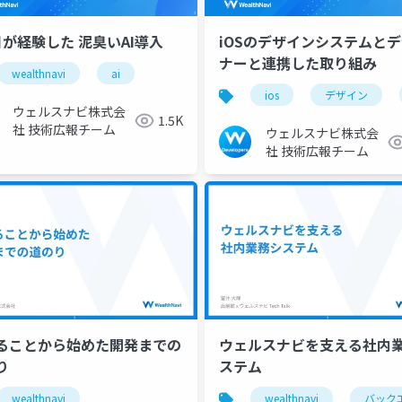
目が経験した 泥臭いAI導入
iOSのデザインシステムとデ
ナーと連携した取り組み
wealthnavi
ai
ealthnavi
イベント駆動
spring cloud gateway
ios
デザイン
jjug ccc
ウェルスナビ株式会
1.5K
社 技術広報チーム
ウェルスナビ株式会
社 技術広報チーム
ることから始めた開発までの
ウェルスナビを支える社内
り
ステム
wealthnavi
wealthnavi
バック