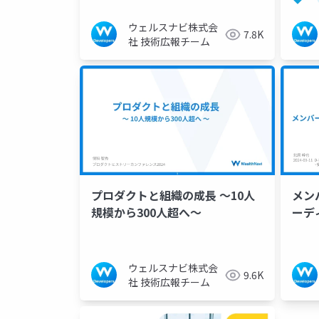
ウェルスナビ株式会
7.8K
社 技術広報チーム
プロダクトと組織の成長 〜10人
メン
規模から300人超へ〜
ーデ
ウェルスナビ株式会
9.6K
社 技術広報チーム