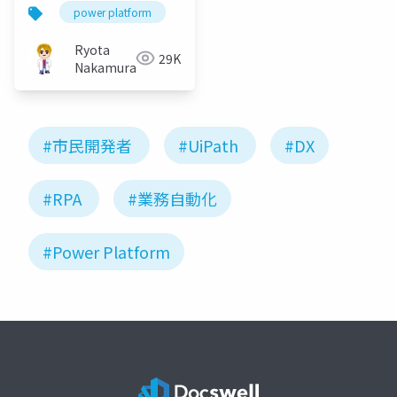
ろは
power platform
lowcode
nocode
内製
Ryota
29K
Nakamura
#市民開発者
#UiPath
#DX
#RPA
#業務自動化
#Power Platform