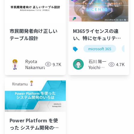
市民開発者向け正しい
M365ライセンスの違
テーブル設計
い、特にセキュリティ
面他 / M365セキュリテ
microsoft 365
micr
ィ&ゼロトラスト勉強会
#2
Ryota
石川 陽一
9.7K
4.7K
Nakamura
Yoichi
Ishikawa
Power Platform を使
った システム開発のい