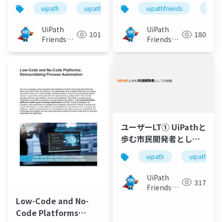
チェンジしました
オートメーション！
uipath
uipathfriends
uipathfriends
uipa
UiPath
UiPath
101
180
Friends
Friends
[公式]
[公式]
ユーザーLT① UiPathと
歩む市民開発者として
の旅路
uipath
uipathfrien
UiPath
317
Friends
[公式]
Low-Code and No-
Code Platforms