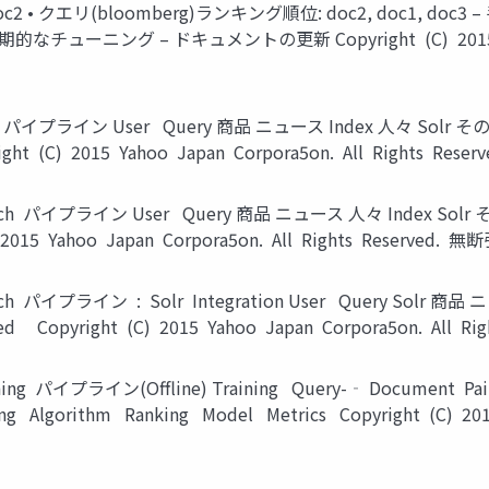
 doc2 • クエリ(bloomberg)ランキング順位: doc2, doc1, 
ューニング – ドキュメントの更新 Copyright (C) 2015 Yahoo J
ch パイプライン User Query 商品 ニュース Index 人々 Solr その他 T
yright (C) 2015 Yahoo Japan Corpora5on. All Rights
earch パイプライン User Query 商品 ニュース 人々 Index Solr その
C) 2015 Yahoo Japan Corpora5on. All Rights Reserve
rch パイプライン : Solr Integration User Query Solr 商品 
ed Copyright (C) 2015 Yahoo Japan Corpora5on. Al
ning パイプライン(Offline) Training Query-­‐ Document Pai
g Algorithm Ranking Model Metrics Copyright (C) 2015