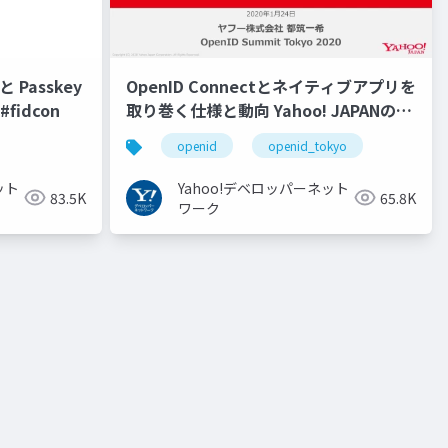
 Passkey
OpenID Connectとネイティブアプリを
fidcon
取り巻く仕様と動向 Yahoo! JAPANの取
り組み #openid #openid_tokyo
openid
openid_tokyo
ット
Yahoo!デベロッパーネット
83.5K
65.8K
ワーク