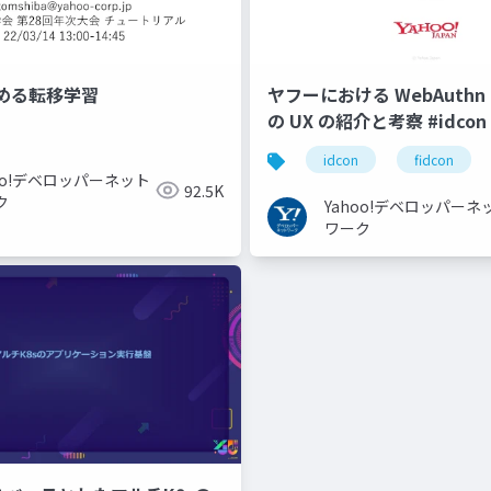
める転移学習
ヤフーにおける WebAuthn と
の UX の紹介と考察 #idcon #
idcon
fidcon
hoo!デベロッパーネット
92.5K
ク
Yahoo!デベロッパーネ
ワーク