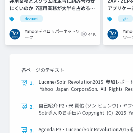
運用業務とスクラムは本当に組み合わせ
ZAP - Z
にくいのか︖運用業務が大半を占めるプ
アプリケーシ
ロダクト開発での試行錯誤
YJTC21 B-3
devsumi
yjtc
Yahoo!デベロッパーネットワ
Ya
44K
ーク
ワー
各ページのテキスト
Lucene/Solr Revolution2015 参加レポー
1.
Yahoo Japan Corpora5on. All Right
自己紹介 P2 • 宋 賢佑 (ソン ヒョンウ)
2.
Solr導入のお手伝い Copyright (C) 2015 Ya
Agenda P3 • Lucene/Solr Revolution20
3.