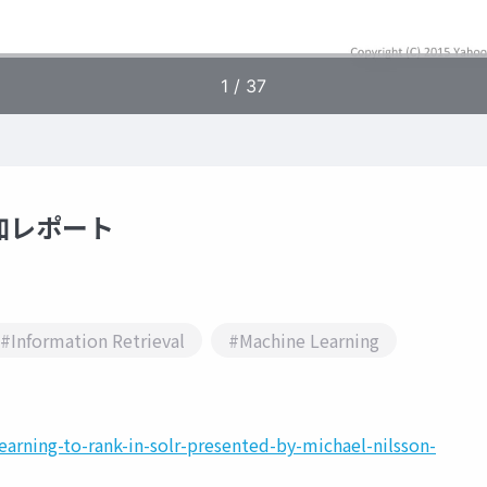
5参加レポート
#Information Retrieval
#Machine Learning
earning-to-rank-in-solr-presented-by-michael-nilsson-