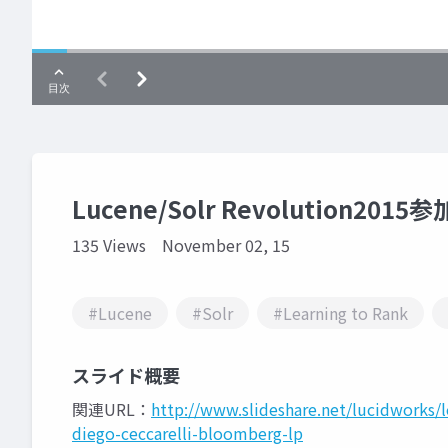
Lucene/Solr Revolution201
135 Views
November 02, 15
#Lucene
#Solr
#Learning to Rank
スライド概要
関連URL：
http://www.slideshare.net/lucidworks/l
diego-ceccarelli-bloomberg-lp