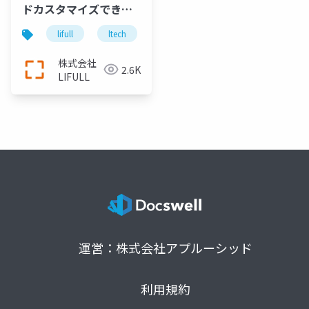
ドカスタマイズできる
Solr
lifull
ltech
ltech21
solr
image bu
株式会社
2.6K
LIFULL
運営：株式会社アプルーシッド
利用規約