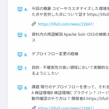
今回の概要 コピーやカスタマイズした環境を素早
4.
た点や苦労した点について話す https://lifull.c
https://lifull.com/news/22847/
資料内の用語解説 Apache Solr: OSSの検
5.
ス
デプロイフロー変更の経緯
6.
目的 - 不確実性の高い領域において実験的
7.
るようにしたい
課題 現行のデプロイフローを使って、それを
8.
A 検証環境B 検証環境C プラグイン？ バー
動作確認のやり方は？ 開発者A https://lifull.c
https://lifull.com/news/22847/