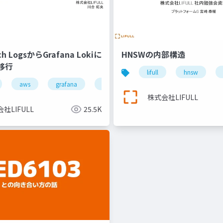
ch LogsからGrafana Lokiに
HNSWの内部構造
移行
lifull
hnsw
lifull
aws
grafana
ログ
株式会社LIFULL
社LIFULL
25.5K