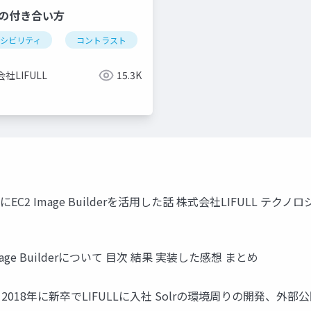
3との付き合い方
セシビリティ
コントラスト
wcag
apca
eering
technology
社LIFULL
15.3K
EC2 Image Builderを活用した話 株式会社LIFULL 
ge Builderについて 目次 結果 実装した感想 まとめ
018年に新卒でLIFULLに入社 Solrの環境周りの開発、外部