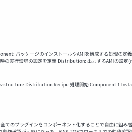
 component: パッケージのインストールやAMIを構成する処理の定
MI構築時の実行環境の設定を定義 Distribution: 出力するAMIの設定(re
rastructure Distribution Recipe 処理開始 Component 1
 Solrを含む全てのプラグインをコンポーネント化することで自由に
が可能になった - AWS TOEでローカルでの動作確認もできる https