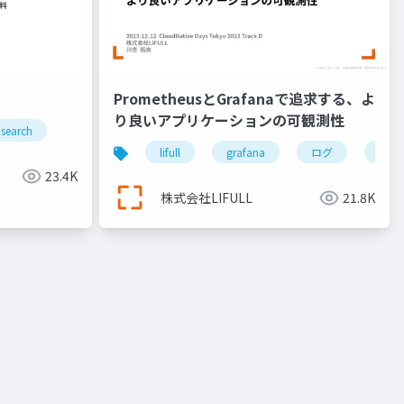
PrometheusとGrafanaで追求する、よ
り良いアプリケーションの可観測性
search
lifull
grafana
ログ
kube
23.4K
株式会社LIFULL
21.8K