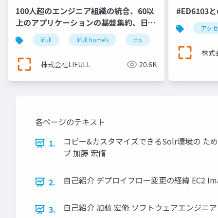
100人超のエンジニア組織の統合、60以
#ED610
上のアプリケーションの基盤集約、日本
アク
最大級の不動産・住宅情報サイト
lifull
lifull home's
cto
keel
engin
『LIFULL HOME'S』を支え続けるエン
株式会
ジニアリング＿長沢翼
株式会社LIFULL
20.6K
各ページのテキスト
コピー&カスタマイズできるSolr環境の ために
1.
プ 加藤 宏脩
自己紹介 デプロイフロー変更の経緯 EC2 Ima
2.
自己紹介 加藤 宏脩 ソフトウェアエンジニア 2
3.