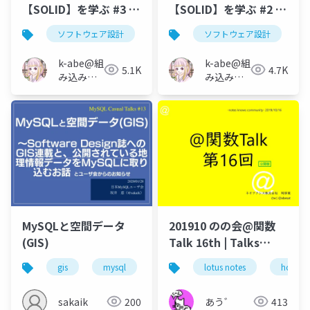
【SOLID】を学ぶ #3 依
【SOLID】を学ぶ #2 イ
存性逆転の原則
ンターフェイス分離の
ソフトウェア設計
solid
ソフトウェア設計
依存性逆転の原則
s
原則
k-abe@組
k-abe@組
5.1K
4.7K
み込みソ
み込みソ
フトウェ
フトウェ
アの人
アの人
MySQLと空間データ
201910 のの会@関数
(GIS)
Talk 16th | Talks
around @Functions
gis
mysql
software design
lotus notes
sd
hcl tec
gd
in Notes and Domino
sakaik
200
あう゛
413