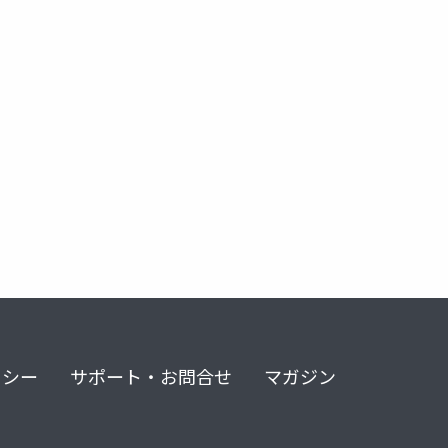
myna
shp2mysql
shp2sql
リシー
サポート・お問合せ
マガジン