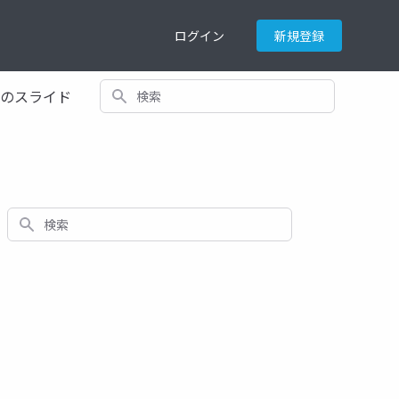
ログイン
新規登録
検索
てのスライド
検索