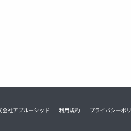
sd
gdal
ogr2ogr
shapefile
user group
式会社アプルーシッド
利用規約
プライバシーポ