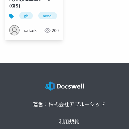
(GIS)
gis
mysql
software design
sd
gd
sakaik
200
運営：株式会社アプルーシッド
利用規約