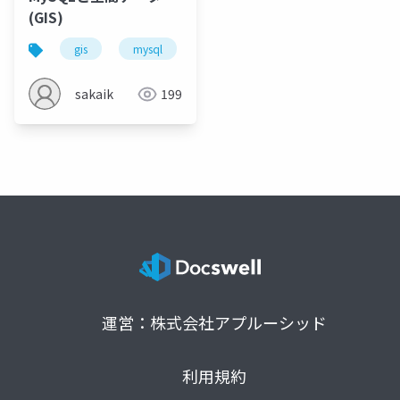
(GIS)
gis
mysql
software design
sd
gd
sakaik
199
運営：株式会社アプルーシッド
利用規約