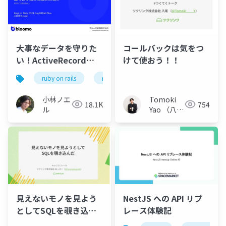
大事なデータを守りた
コールバックは気をつ
い！ActiveRecord
けて使おう！！
Encryptionと、より安
ruby on rails
ruby
全かつ検索可能な暗号
化手法の実装例の紹介
小林ノエ
Tomoki
18.1K
754
ル
Yao （八尾
友基）
見えないモノを見よう
NestJS への API リプ
としてSQLを覗き込ん
レース体験記
だ