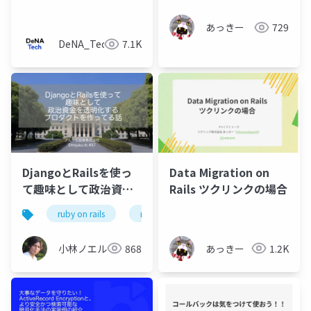
リを2秒で同期 —
あっきー
729
DeNA_Tech
7.1K
DjangoとRailsを使っ
Data Migration on
て趣味として政治資金
Rails ツクリンクの場合
を透明化するプロダク
ruby on rails
ruby
python
django
トを作ってる話
小林ノエル
868
あっきー
1.2K