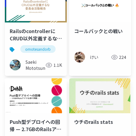
Railsのcontrollerに
コールバックとの戦い
CRUD以外定義するな委
員会活動報告
omotesandorb
けい
224
Saeki
1.1K
Mototsune
Push型デプロイへの回
ウチのrails stats
帰 — 2.7GBのRailsアプ