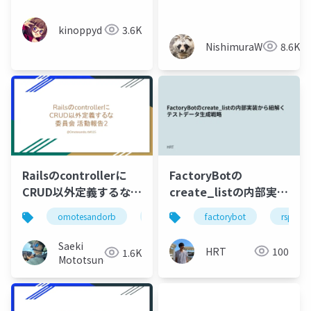
を覗いてみた👀
kinoppyd
3.6K
NishimuraWataru
8.6K
Railsのcontrollerに
FactoryBotの
CRUD以外定義するな委
create_listの内部実装
員会活動報告2
から紐解くテストデー
omotesandorb
crud以外定義するな委員会
factorybot
rspec
rails
タ生成戦略
Saeki
HRT
100
1.6K
Mototsune