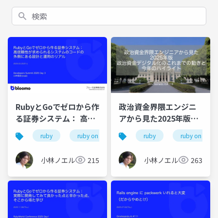
検索
RubyとGoでゼロから作
政治資金界隈エンジニ
る証券システム： 高信
アから見た2025年版政
頼性が求められるシス
治資金デジタル化のこ
ruby
ruby on rails
go
ruby
golang
ruby on rails
技
テムのコードの外側に
れまでの動きと今年の
ある設計と運用のリア
ハイライト
小林ノエル
215
小林ノエル
263
ル