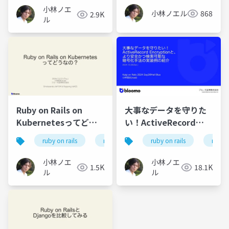
小林ノエ
小林ノエル
868
2.9K
ル
Ruby on Rails on
大事なデータを守りた
Kubernetesってどう
い！ActiveRecord
なの?
Encryptionと、より安
ruby on rails
ruby
kubernetes
ruby on rails
ruby
全かつ検索可能な暗号
化手法の実装例の紹介
小林ノエ
小林ノエ
1.5K
18.1K
ル
ル