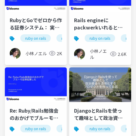
RubyとGoでゼロから作
Rails engineに
る証券システム： 実際
packwerkいれると大
に開発してみて良かっ
変（だからやめとけ）
ruby on rails
ruby
kubernetes
ruby on rails
go
ruby
た点と辛かった点、 そ
こから得た学び
小林ノエ
小林ノエル
2K
2.6K
ル
Re: Ruby/Rails勉強会
DjangoとRailsを使っ
のおかげでブルーモ証
て趣味として政治資金
券起業した
を透明化するプロダク
ruby on rails
起業
ruby
ruby on rails
ruby
トを作ってる話