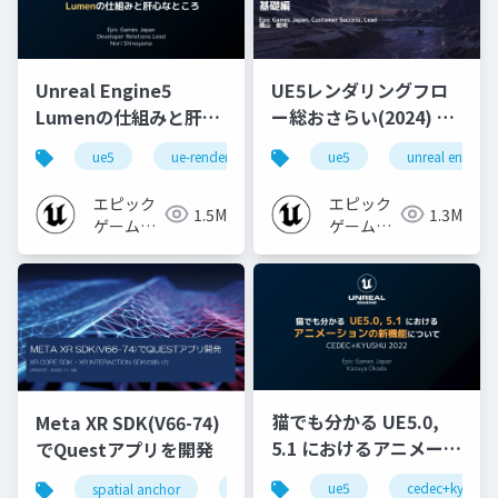
Unreal Engine5
UE5レンダリングフロ
Lumenの仕組みと肝心
ー総おさらい(2024) 基
なところ
礎編！
ue5
ue-rendering
ue-lumen
ue5
unreal engine
[CEDEC+KYUSHU
2024]
エピック
エピック
1.5M
1.3M
ゲームズ
ゲームズ
ジャパン
ジャパン
猫でも分かる UE5.0,
Meta XR SDK(V66-74)
5.1 におけるアニメーシ
でQuestアプリを開発
ョンの新機能について
ue5
cedec+kyushu
spatial anchor
unity
quest pro
shapereco