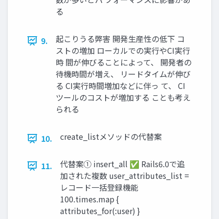
る
起こりうる弊害 開発⽣産性の低下 コ
9.
ストの増加 ローカルでの実⾏やCI実⾏
時 間が伸びることによって、 開発者の
待機時間が増え、 リードタイムが伸び
る CI実⾏時間増加などに伴っ て、 CI
ツールのコストが増加する ことも考え
られる
create_listメソッドの代替案
10.
代替案① insert_all ✅ Rails6.0で追
11.
加された複数 user_attributes_list =
レコード⼀括登録機能
100.times.map {
attributes_for(:user) }