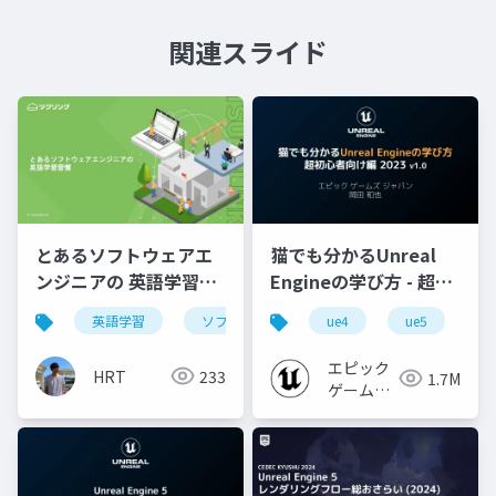
関連スライド
とあるソフトウェアエ
猫でも分かるUnreal
ンジニアの 英語学習習
Engineの学び方 - 超初
慣
心者向け編 - 2023 v1.0
英語学習
ソフトウェアエンジニア
ue4
ue5
u
エピック
HRT
233
1.7M
ゲームズ
ジャパン