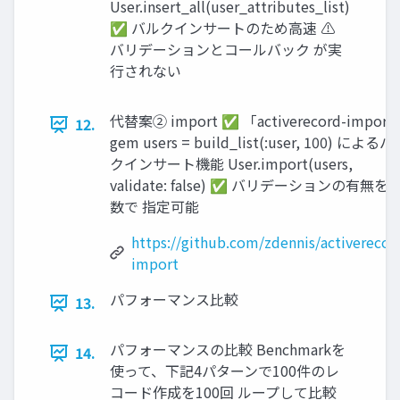
User.insert_all(user_attributes_list)
✅ バルクインサートのため⾼速 ⚠
バリデーションとコールバック が実
⾏されない
代替案② import ✅ 「activerecord-import
12.
gem users = build_list(:user, 100) による
クインサート機能 User.import(users,
validate: false) ✅ バリデーションの有無を
数で 指定可能
https://github.com/zdennis/activerecor
import
パフォーマンス⽐較
13.
パフォーマンスの⽐較 Benchmarkを
14.
使って、下記4パターンで100件のレ
コード作成を100回 ループして⽐較