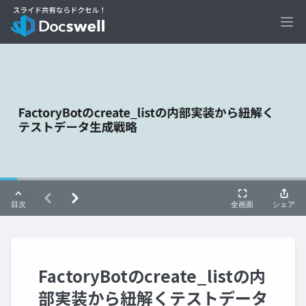
Ope
FactoryBotのcreate_listの内
部実装から紐解くテストデータ