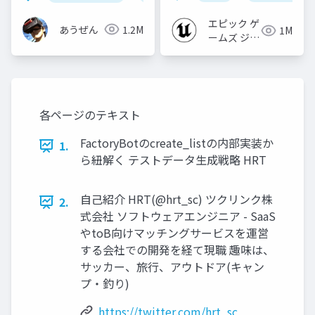
【CEDEC+KYUSHU
2022】
エピック ゲ
あうぜん
1.2M
1M
ームズ ジャ
パン
各ページのテキスト
FactoryBotのcreate_listの内部実装か
1.
ら紐解く テストデータ⽣成戦略 HRT
⾃⼰紹介 HRT(@hrt_sc) ツクリンク株
2.
式会社 ソフトウェアエンジニア - SaaS
やtoB向けマッチングサービスを運営
する会社での開発を経て現職 趣味は、
サッカー、旅⾏、アウトドア(キャン
プ‧釣り)
https://twitter.com/hrt_sc