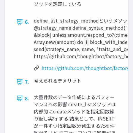
ソッドを定義している
deﬁne_list_strategy_methodというメソッドが使
6.
@strategy_name define_syntax_method("#{st
&block| unless amount.respond_to?(:times) r
Array.new(amount) do |i| block_with_index 
send(strategy_name, name, *traits_and_ove
https://github.com/thoughtbot/factory_bot/
https://github.com/thoughtbot/factory_b
考えられるデメリット
7.
大量件数のデータ作成によるパフォー
8.
マンスへの影響 create_listメソッドは
内部的にcreateメソッドを指定回数繰
り返し実⾏ する 結果として、INSERT
が⼀件ずつ指定回数分発⽣するため件
数が多いとパ フォーマンスに影響があ